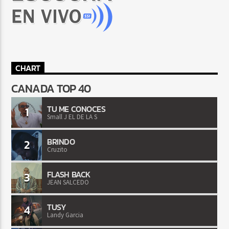
CHART
CANADA TOP 40
TU ME CONOCES
1
Small J EL DE LA S
BRINDO
2
Cruzito
FLASH BACK
3
JEAN SALCEDO
TUSY
4
Landy Garcia