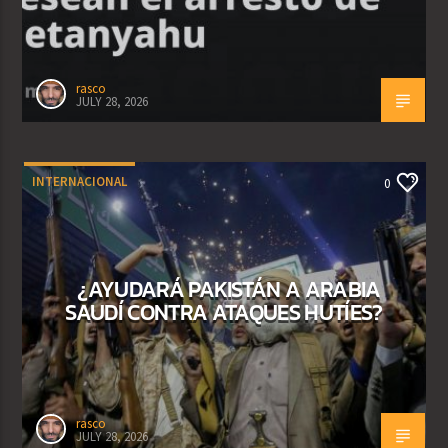
rasco
JULY 28, 2026
INTERNACIONAL
0
¿AYUDARÁ PAKISTÁN A ARABIA
SAUDÍ CONTRA ATAQUES HUTÍES?
rasco
JULY 28, 2026