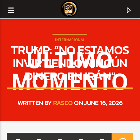
INTERNACIONAL
TRUMP: “NO ESTAMOS
INVIRTIENDO NINGÚN
DINERO EN IRÁN”
WRITTEN BY
RASCO
ON JUNE 16, 2026
CURRENT TRACK
TITLE
ARTIST