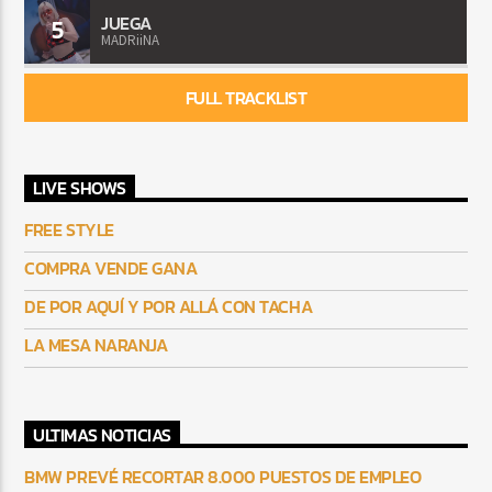
JUEGA
5
MADRiiNA
FULL TRACKLIST
LIVE SHOWS
FREE STYLE
COMPRA VENDE GANA
DE POR AQUÍ Y POR ALLÁ CON TACHA
LA MESA NARANJA
ULTIMAS NOTICIAS
BMW PREVÉ RECORTAR 8.000 PUESTOS DE EMPLEO