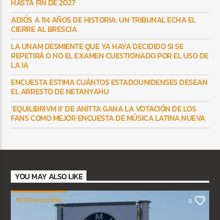
HASTA FIN DE 2027
ADIÓS A 114 AÑOS DE HISTORIA: UN TRIBUNAL ECHA EL
CIERRE AL BRESCIA
LA UNAM DESMIENTE QUE YA HAYA DECIDIDO SI SE
REPETIRÁ O NO EL EXAMEN CUESTIONADO POR EL USO DE
LA IA
ENCUESTA ESTIMA CUÁNTOS ESTADOUNIDENSES DESEAN
EL ARRESTO DE NETANYAHU
‘EQUILIBRIVM II’ DE ANITTA GANA LA VOTACIÓN DE LOS
FANS COMO MEJOR ENCUESTA DE MÚSICA LATINA NUEVA
YOU MAY ALSO LIKE
INTERNACIONAL
0