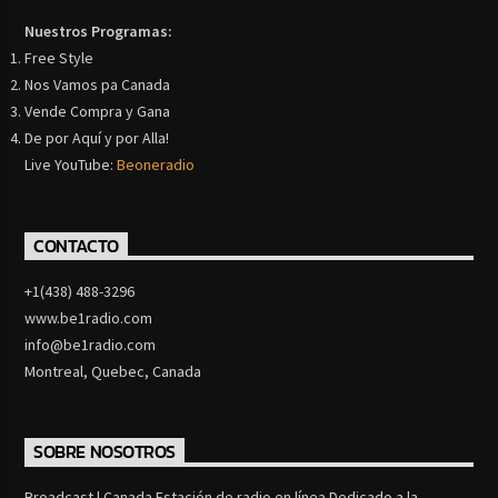
Nuestros Programas:
Free Style
Nos Vamos pa Canada
Vende Compra y Gana
De por Aquí y por Alla!
Live YouTube:
Beoneradio
CONTACTO
+1(438) 488-3296
www.be1radio.com
info@be1radio.com
Montreal, Quebec, Canada
SOBRE NOSOTROS
Broadcast | Canada Estación de radio en línea Dedicado a la