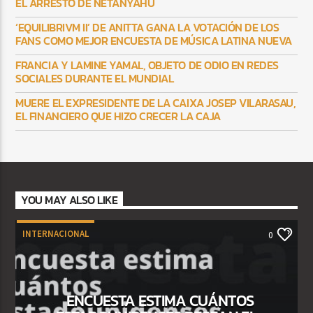
EL ARRESTO DE NETANYAHU
‘EQUILIBRIVM II’ DE ANITTA GANA LA VOTACIÓN DE LOS
FANS COMO MEJOR ENCUESTA DE MÚSICA LATINA NUEVA
FRANCIA Y LAMINE YAMAL, OBJETO DE ODIO EN REDES
SOCIALES DURANTE EL MUNDIAL
MUERE EL EXPRESIDENTE DE LA CAIXA JOSEP VILARASAU,
EL FINANCIERO QUE HIZO CRECER LA CAJA
YOU MAY ALSO LIKE
INTERNACIONAL
0
ENCUESTA ESTIMA CUÁNTOS