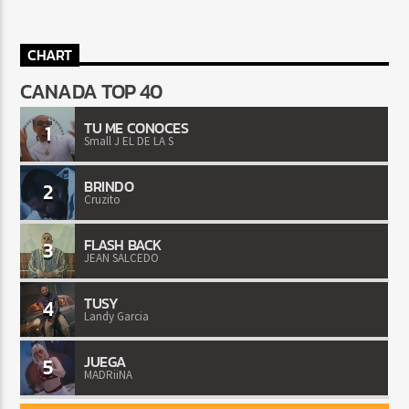
CHART
CANADA TOP 40
TU ME CONOCES
1
Small J EL DE LA S
BRINDO
2
Cruzito
FLASH BACK
3
JEAN SALCEDO
TUSY
4
Landy Garcia
JUEGA
5
MADRiiNA