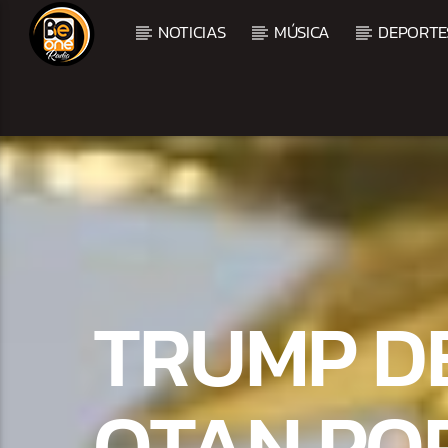
NOTICIAS
MÚSICA
DEPORTE
CURRENT TRACK
TITLE
ARTIST
TRUMP D
OTAN PO