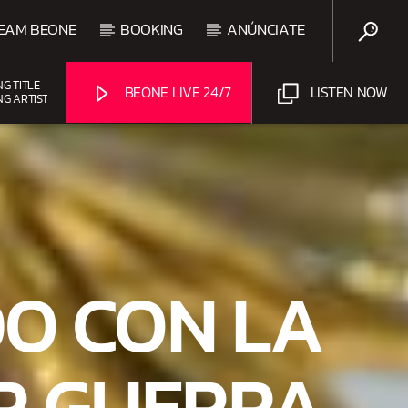
EAM BEONE
BOOKING
ANÚNCIATE
NG TITLE
BEONE LIVE 24/7
LISTEN NOW
NG ARTIST
UPCOMING SHOW
FREE STYLE
7:00 PM
9:00 PM
Beone Radio
O CON LA
R GUERRA