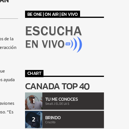
BE ONE | ON AIR | EN VIVO
s de la
teracción
que
CHART
os ayuda
CANADA TOP 40
TU ME CONOCES
1
 aviones
Small J EL DE LA S
uso. “Es
BRINDO
2
Cruzito