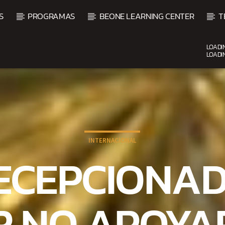
S
PROGRAMAS
BEONE LEARNING CENTER
T
LOADI
LOADI
CURRENT SHOW
BACHATA PARA EL CAMINO
5:00 PM
7:00 PM
INTERNACIONAL
ECEPCIONAD
R NO APOYA