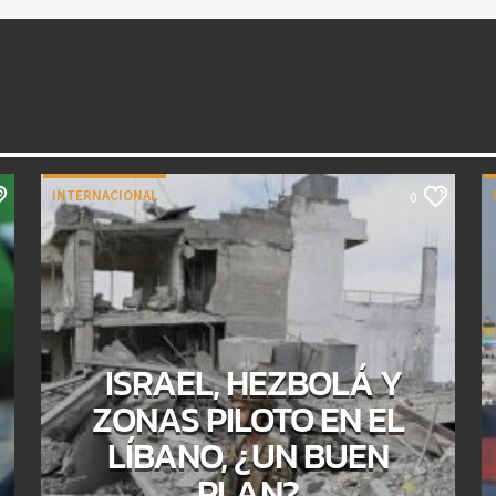
INTERNACIONAL
0
ISRAEL, HEZBOLÁ Y
ZONAS PILOTO EN EL
LÍBANO, ¿UN BUEN
PLAN?