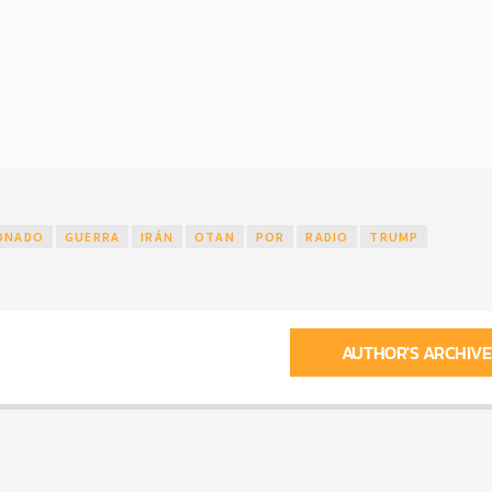
ONADO
GUERRA
IRÁN
OTAN
POR
RADIO
TRUMP
AUTHOR'S ARCHIVE