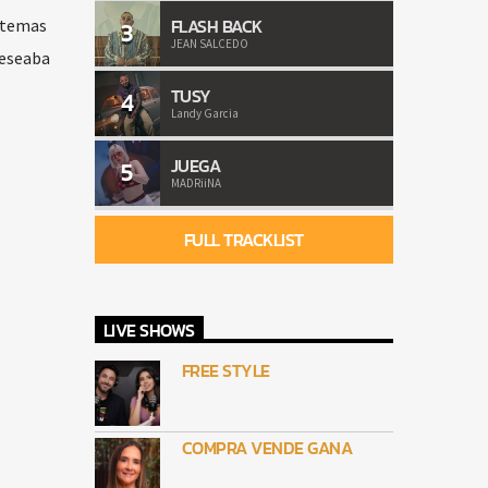
FLASH BACK
o temas
3
JEAN SALCEDO
deseaba
TUSY
4
Landy Garcia
JUEGA
5
MADRiiNA
FULL TRACKLIST
LIVE SHOWS
FREE STYLE
COMPRA VENDE GANA