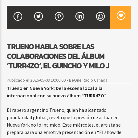
CURRENT SHOW
BACHATA Y VALLENATO
9:00 AM
11:00 AM
TRUENO HABLA SOBRE LAS
COLABORACIONES DEL ÁLBUM
‘TURR4ZO’, EL GUINCHO Y MILO J
Beone Radio
Publicado el 2026-05-09 10:00:00 • BeOne Radio Canada
Trueno en Nueva York: De la escena local a la
internacional con su nuevo álbum “TURR4ZO”
El rapero argentino Trueno, quien ha alcanzado
popularidad global, revela que la presión de actuar en
Nueva York no lo intimidó. Este miércoles, el artista se
prepara para una emotiva presentación en “El show de