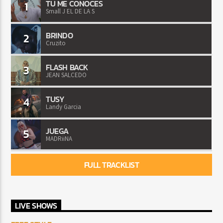
TU ME CONOCES
1
Small J EL DE LA S
BRINDO
2
Cruzito
FLASH BACK
3
JEAN SALCEDO
TUSY
4
Landy Garcia
JUEGA
5
MADRiiNA
FULL TRACKLIST
LIVE SHOWS