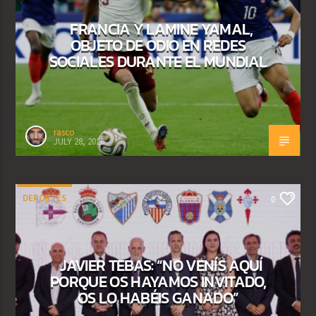
FRANCIA Y LAMINE YAMAL,
OBJETO DE ODIO EN REDES
SOCIALES DURANTE EL MUNDIAL
rasco
JULY 28, 2026
DEPORTES
0
JAVIER TEBAS: “NO VENÍS AQUÍ
PORQUE OS HAYAMOS INVITADO,
OS LO HABÉIS GANADO”