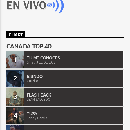
CHART
CANADA TOP 40
TU ME CONOCES
1
Small J EL DE LA S
BRINDO
2
Cruzito
FLASH BACK
3
JEAN SALCEDO
TUSY
4
Landy Garcia