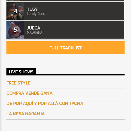
TUSY
4
Landy Garcia
JUEGA
5
MADRiiNA
FULL TRACKLIST
LIVE SHOWS
FREE STYLE
COMPRA VENDE GANA
DE POR AQUÍ Y POR ALLÁ CON TACHA
LA MESA NARANJA