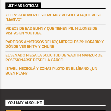
ULTIMAS NOTICIAS
ZELENSKI ADVIERTE SOBRE MUY POSIBLE ATAQUE RUSO
“MASIVO”
VÍDEOS DE BAD BUNNY QUE TIENEN MIL MILLONES DE
VISITAS EN YOUTUBE
PARTIDOS AMISTOSOS DE HOY, MIÉRCOLES 29: HORARIO Y
DÓNDE VER EN TV Y ONLINE
EL SENADO NIEGA LA SOLICITUD DE WADITH MANZUR DE
POSESIONARSE DESDE LA CÁRCEL
ISRAEL, HEZBOLÁ Y ZONAS PILOTO EN EL LÍBANO, ¿UN
BUEN PLAN?
YOU MAY ALSO LIKE