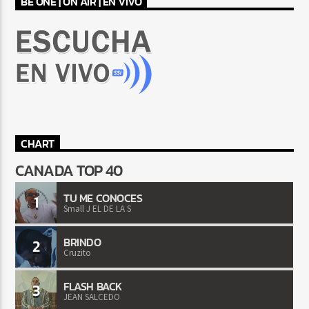
BE ONE | ON AIR | EN VIVO
CHART
CANADA TOP 40
TU ME CONOCES
1
Small J EL DE LA S
BRINDO
2
Cruzito
FLASH BACK
3
JEAN SALCEDO