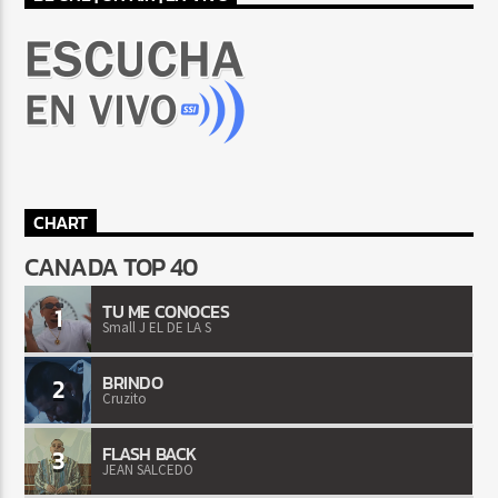
CHART
CANADA TOP 40
TU ME CONOCES
1
Small J EL DE LA S
BRINDO
2
Cruzito
FLASH BACK
3
JEAN SALCEDO