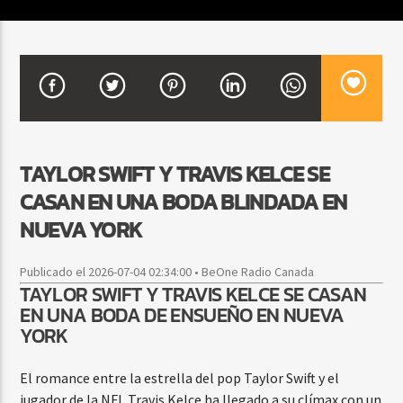
CURRENT SHOW
BACHATA PARA EL CAMINO
5:00 PM
7:00 PM
TAYLOR SWIFT Y TRAVIS KELCE SE
CASAN EN UNA BODA BLINDADA EN
Beone Radio
NUEVA YORK
Publicado el 2026-07-04 02:34:00 • BeOne Radio Canada
TAYLOR SWIFT Y TRAVIS KELCE SE CASAN
EN UNA BODA DE ENSUEÑO EN NUEVA
YORK
El romance entre la estrella del pop Taylor Swift y el
jugador de la NFL Travis Kelce ha llegado a su clímax con un