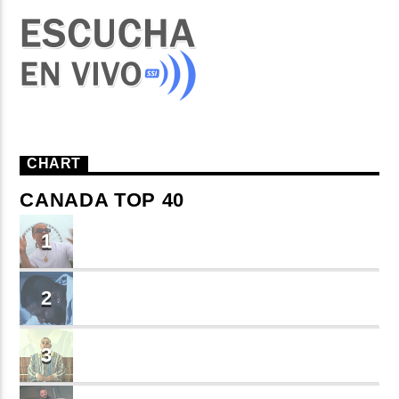
CHART
CANADA TOP 40
TU ME CONOCES
1
Small J EL DE LA S
BRINDO
2
Cruzito
FLASH BACK
3
JEAN SALCEDO