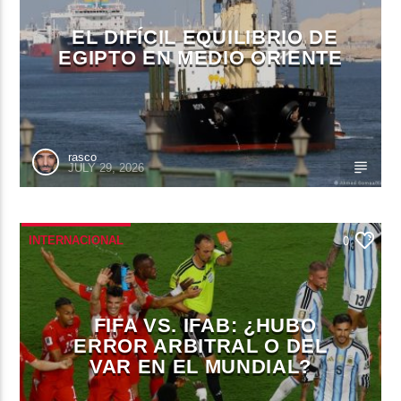
EL DIFÍCIL EQUILIBRIO DE
EGIPTO EN MEDIO ORIENTE
rasco
JULY 29, 2026
INTERNACIONAL
0
FIFA VS. IFAB: ¿HUBO
ERROR ARBITRAL O DEL
VAR EN EL MUNDIAL?