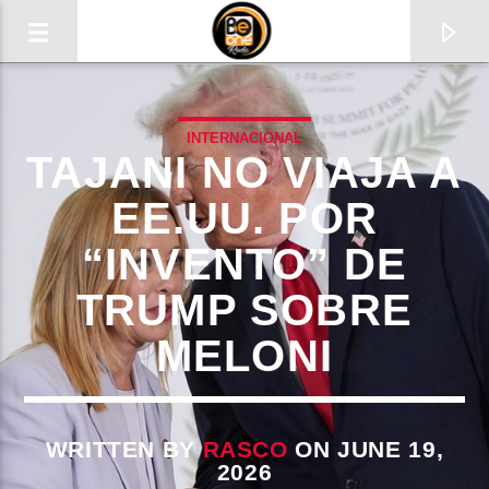
INTERNACIONAL
TAJANI NO VIAJA A
EE.UU. POR
“INVENTO” DE
TRUMP SOBRE
MELONI
CURRENT TRACK
TITLE
WRITTEN BY
RASCO
ON JUNE 19,
2026
ARTIST