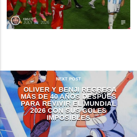
rasco
JULY 29, 2026
CONTINUE READING
NEXT POST
OLIVER Y BENJI REGRESA
MÁS DE 40 AÑOS DESPUÉS
PARA REVIVIR EL MUNDIAL
2026 CON SUS GOLES
IMPOSIBLES