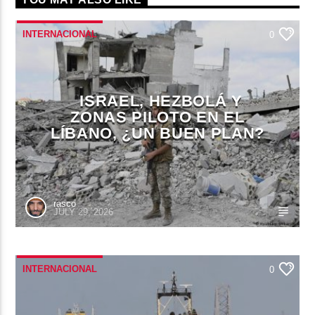
INTERNACIONAL
0
ISRAEL, HEZBOLÁ Y
ZONAS PILOTO EN EL
LÍBANO, ¿UN BUEN PLAN?
rasco
JULY 29, 2026
INTERNACIONAL
0