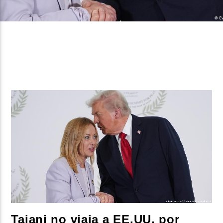
CURRENT SHOW
BACHATA PARA EL CAMINO
5:00 PM
7:00 PM
Beone Radio
Tajani no viaja a EE.UU. por