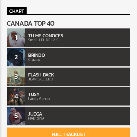
CHART
CANADA TOP 40
TU ME CONOCES
1
Small J EL DE LA S
BRINDO
2
Cruzito
FLASH BACK
3
JEAN SALCEDO
TUSY
4
Landy Garcia
JUEGA
5
MADRiiNA
FULL TRACKLIST