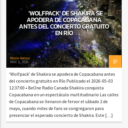
‘WOLFPACK’ DE SHAKIRA SE
APODERA DE COPACABANA
CURRENT SHOW
ANTES DEL CONCIERTO GRATUITO
NOCHE DJ EXTRAORDINARIA
EN RÍO
9:00 PM
12:00 AM
Maria Henao
MAY 3, 2026
Beone Radio
‘Wolfpack’ de Shakira se apodera de Copacabana antes
del concierto gratuito en Río Publicado el 2026-05-03
12:37:00 • BeOne Radio Canada Shakira conquista
Copacabana en un espectáculo multitudinario Las calles
de Copacabana se llenaron de fervor el sábado 2 de
mayo, cuando miles de fans se congregaron para
presenciar el esperado concierto de Shakira. Este […]