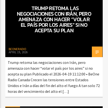
TRUMP RETOMA LAS
NEGOCIACIONES CON IRÁN, PERO
AMENAZA CON HACER “VOLAR
CURRENT SHOW
EL PAÍS POR LOS AIRES” SI NO
VIBRAS TROPICALES
ACEPTA SU PLAN
2:00 AM
4:00 AM
BEONERADIO
APRIL 19, 2026
Beone Radio
Trump retoma las negociaciones con Irán, pero
amenaza con hacer “volar el país por los aires” si no
acepta su plan Publicado el 2026-04-19 11:12:00 • BeOne
Radio Canada Crecen las tensiones entre Estados
Unidos e Irán a días del fin del alto el fuego A tan solo 72
horas del vencimiento del alto el […]