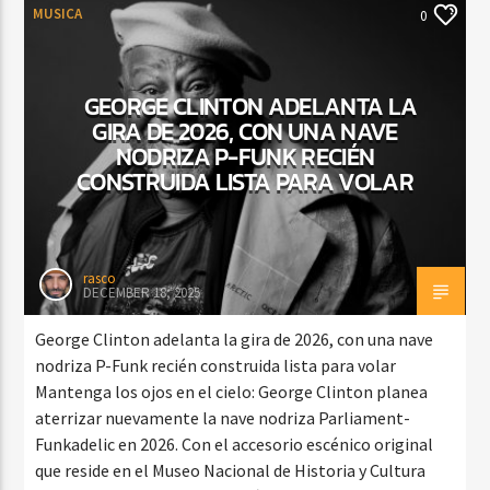
MUSICA
0
GEORGE CLINTON ADELANTA LA
GIRA DE 2026, CON UNA NAVE
NODRIZA P-FUNK RECIÉN
CONSTRUIDA LISTA PARA VOLAR
rasco
DECEMBER 18, 2025
George Clinton adelanta la gira de 2026, con una nave
nodriza P-Funk recién construida lista para volar
Mantenga los ojos en el cielo: George Clinton planea
aterrizar nuevamente la nave nodriza Parliament-
Funkadelic en 2026. Con el accesorio escénico original
que reside en el Museo Nacional de Historia y Cultura