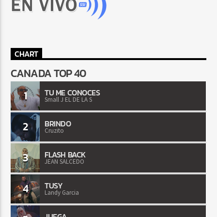
CHART
CANADA TOP 40
TU ME CONOCES
1
Small J EL DE LA S
BRINDO
2
Cruzito
FLASH BACK
3
JEAN SALCEDO
TUSY
4
Landy Garcia
JUEGA