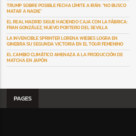
TRUMP SOBRE POSIBLE FECHA LÍMITE A IRÁN: “NO BUSCO
MATAR A NADIE”
EL REAL MADRID SIGUE HACIENDO CAJA CON LA FÁBRICA:
FRAN GONZÁLEZ, NUEVO PORTERO DEL SEVILLA
LA INVENCIBLE SPRINTER LORENA WIEBES LOGRA EN
GINEBRA SU SEGUNDA VICTORIA EN EL TOUR FEMENINO
EL CAMBIO CLIMÁTICO AMENAZA A LA PRODUCCIÓN DE
MATCHA EN JAPÓN
PAGES