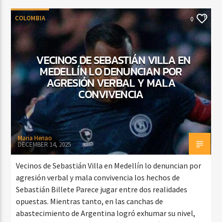
COLOMBIA
0
VECINOS DE SEBASTIÁN VILLA EN
MEDELLÍN LO DENUNCIAN POR
AGRESIÓN VERBAL Y MALA
CONVIVENCIA
Maria Henao
DECEMBER 14, 2025
Vecinos de Sebastián Villa en Medellín lo denuncian por
agresión verbal y mala convivencia los hechos de
Sebastián Billete Parece jugar entre dos realidades
opuestas. Mientras tanto, en las canchas de
abastecimiento de Argentina logró exhumar su nivel,