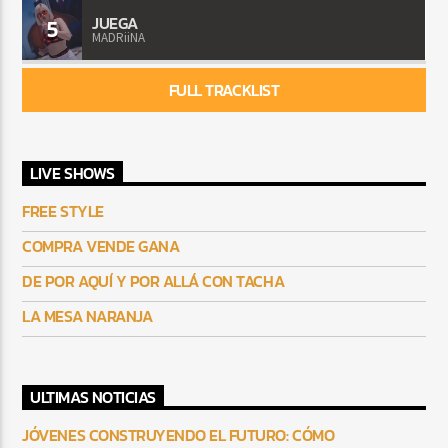
JUEGA
5
MADRiiNA
FULL TRACKLIST
LIVE SHOWS
FREE STYLE
COMPRA VENDE GANA
DE POR AQUÍ Y POR ALLÁ CON TACHA
LA MESA NARANJA
ULTIMAS NOTICIAS
JÓVENES CONSTRUYENDO EL FUTURO: CÓMO