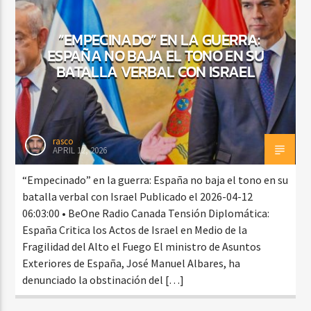
“EMPECINADO” EN LA GUERRA:
ESPAÑA NO BAJA EL TONO EN SU
CURRENT SHOW
BATALLA VERBAL CON ISRAEL
DJ MIX
12:00 AM
2:00 AM
rasco
APRIL 12, 2026
Beone Radio
“Empecinado” en la guerra: España no baja el tono en su
batalla verbal con Israel Publicado el 2026-04-12
06:03:00 • BeOne Radio Canada Tensión Diplomática:
España Critica los Actos de Israel en Medio de la
Fragilidad del Alto el Fuego El ministro de Asuntos
Exteriores de España, José Manuel Albares, ha
denunciado la obstinación del […]