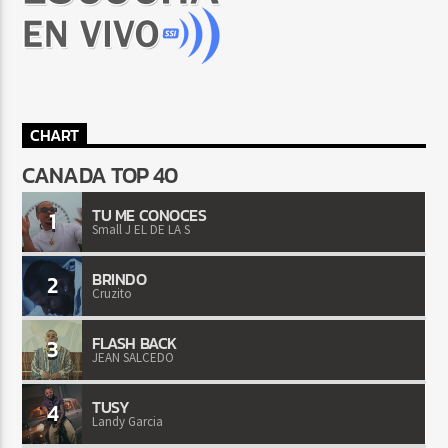
CHART
CANADA TOP 40
TU ME CONOCES
1
Small J EL DE LA S
BRINDO
2
Cruzito
FLASH BACK
3
JEAN SALCEDO
TUSY
4
Landy Garcia