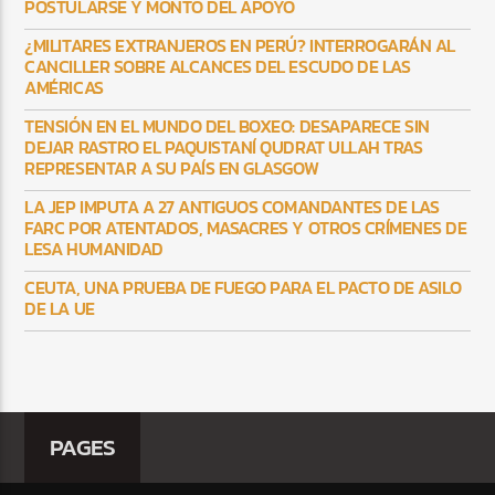
POSTULARSE Y MONTO DEL APOYO
¿MILITARES EXTRANJEROS EN PERÚ? INTERROGARÁN AL
CANCILLER SOBRE ALCANCES DEL ESCUDO DE LAS
AMÉRICAS
TENSIÓN EN EL MUNDO DEL BOXEO: DESAPARECE SIN
DEJAR RASTRO EL PAQUISTANÍ QUDRAT ULLAH TRAS
REPRESENTAR A SU PAÍS EN GLASGOW
LA JEP IMPUTA A 27 ANTIGUOS COMANDANTES DE LAS
FARC POR ATENTADOS, MASACRES Y OTROS CRÍMENES DE
LESA HUMANIDAD
CEUTA, UNA PRUEBA DE FUEGO PARA EL PACTO DE ASILO
DE LA UE
PAGES