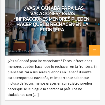
¿VAS A CANADÁ PARA LAS
VACACIONES? ESTAS
INFRACCIONES MENORES PUEDEN
CURRENT SHOW
HACER QUE LO RECHACEN EN LA
BALADAS Y VALLENATO
FRONTERA.
2:00 PM
5:00 PM
DECEMBER 24, 2025
Beone Radio
¿Vas a Canadá para las vacaciones? Estas infracciones
menores pueden hacer que lo rechacen en la frontera. Si
planea visitar a sus seres queridos en Canadá durante
esta temporada navideña, es importante saber que
incluso defectos menos graves en su registro pueden
hacer que se le niegue la entrada al país. Los no
ciudadanos con […]