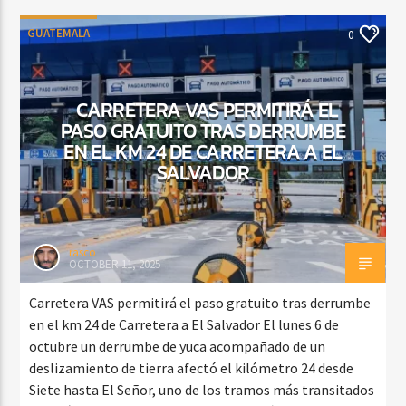
GUATEMALA
0
CARRETERA VAS PERMITIRÁ EL
PASO GRATUITO TRAS DERRUMBE
EN EL KM 24 DE CARRETERA A EL
SALVADOR
rasco
OCTOBER 11, 2025
Carretera VAS permitirá el paso gratuito tras derrumbe
en el km 24 de Carretera a El Salvador El lunes 6 de
octubre un derrumbe de yuca acompañado de un
deslizamiento de tierra afectó el kilómetro 24 desde
Siete hasta El Señor, uno de los tramos más transitados