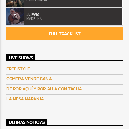
Landy Garcia
JUEGA
5
MADRiiNA
FULL TRACKLIST
LIVE SHOWS
FREE STYLE
COMPRA VENDE GANA
DE POR AQUÍ Y POR ALLÁ CON TACHA
LA MESA NARANJA
ULTIMAS NOTICIAS