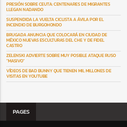
PRESIÓN SOBRE CEUTA: CENTENARES DE MIGRANTES
LLEGAN NADANDO
SUSPENDIDA LA VUELTA CICLISTA A ÁVILA POR EL
INCENDIO DE BURGOHONDO
BRUGADA ANUNCIA QUE COLOCARÁ EN CIUDAD DE
MÉXICO NUEVAS ESCULTURAS DEL CHE Y DE FIDEL
CASTRO
ZELENSKI ADVIERTE SOBRE MUY POSIBLE ATAQUE RUSO
“MASIVO”
VÍDEOS DE BAD BUNNY QUE TIENEN MIL MILLONES DE
VISITAS EN YOUTUBE
PAGES