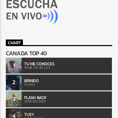
CHART
CANADA TOP 40
TU ME CONOCES
1
Small J EL DE LA S
BRINDO
2
Cruzito
FLASH BACK
3
JEAN SALCEDO
TUSY
4