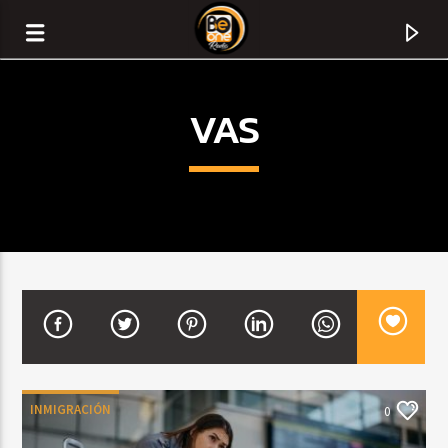
VAS
CURRENT TRACK
TITLE
INMIGRACIÓN
0
ARTIST