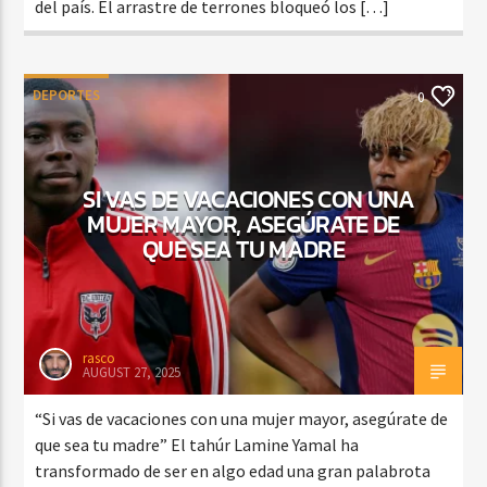
del país. El arrastre de terrones bloqueó los […]
DEPORTES
0
SI VAS DE VACACIONES CON UNA
MUJER MAYOR, ASEGÚRATE DE
QUE SEA TU MADRE
rasco
AUGUST 27, 2025
“Si vas de vacaciones con una mujer mayor, asegúrate de
que sea tu madre” El tahúr Lamine Yamal ha
transformado de ser en algo edad una gran palabrota