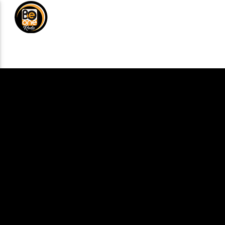
NOTICIAS
MÚSICA
DE
ANÚNCIATE
CURRENT TRACK
TITLE
ARTIST
CURRENT SHOW
MEZCLA TROPICAL
7:00 PM
8:00 PM