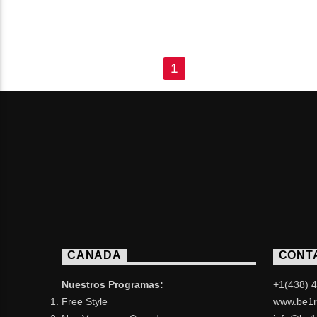
PAGES
1
CANADA
CONT
Nuestros Programas:
+1(438) 
Free Style
www.be1r