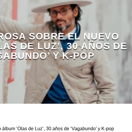
ROSA SOBRE EL NUEVO
AS DE LUZ’, 30 AÑOS DE
GABUNDO’ Y K-POP
 álbum ‘Olas de Luz’, 30 años de ‘Vagabundo’ y K-pop