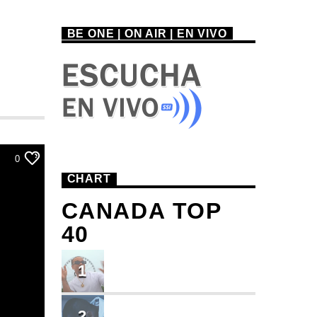
BE ONE | ON AIR | EN VIVO
0
CHART
CANADA TOP
40
TU ME CONOCES
1
Small J EL DE LA S
BRINDO
2