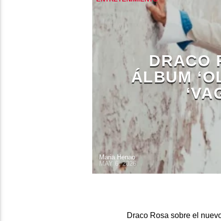
DRACO 
ÁLBUM ‘OL
‘VA
Maria Henao
MAY 6, 2026
Draco Rosa sobre el nuevo