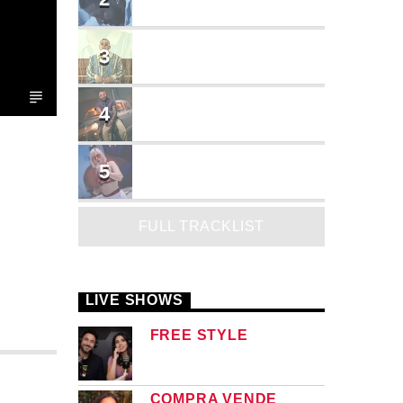
Cruzito
FLASH BACK
3
JEAN SALCEDO
TUSY
4
Landy Garcia
JUEGA
5
MADRiiNA
FULL TRACKLIST
LIVE SHOWS
FREE STYLE
COMPRA VENDE