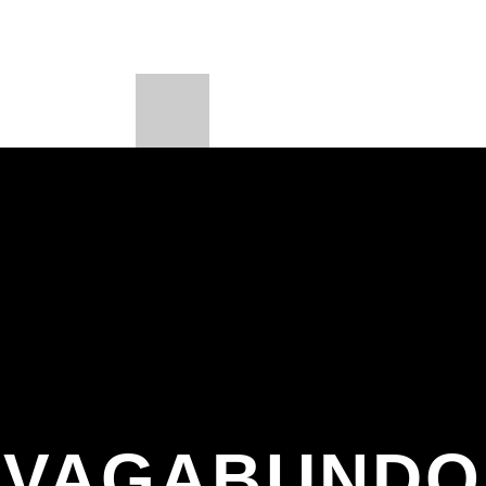
PORTES
PROGRAMAS
BEONE LEARNI
LOADING TITLE
BE
LOADING ARTIST
UPCOMING SHOW
 Y SALSA
URBANO 
8:00 PM
9:00 
VAGABUNDO