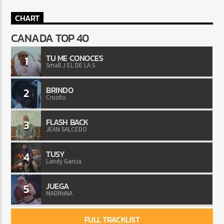
CHART
CANADA TOP 40
TU ME CONOCES
1
Small J EL DE LA S
BRINDO
2
Cruzito
FLASH BACK
3
JEAN SALCEDO
TUSY
4
Landy Garcia
JUEGA
5
MADRiiNA
FULL TRACKLIST