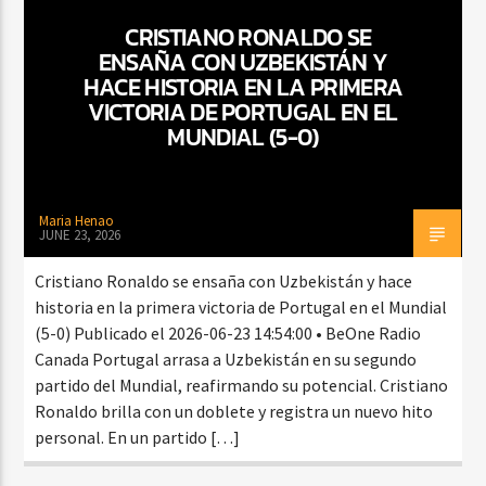
CRISTIANO RONALDO SE
ENSAÑA CON UZBEKISTÁN Y
HACE HISTORIA EN LA PRIMERA
CURRENT SHOW
VICTORIA DE PORTUGAL EN EL
BACHATA PARA EL CAMINO
MUNDIAL (5-0)
5:00 PM
7:00 PM
Maria Henao
JUNE 23, 2026
Beone Radio
Cristiano Ronaldo se ensaña con Uzbekistán y hace
historia en la primera victoria de Portugal en el Mundial
(5-0) Publicado el 2026-06-23 14:54:00 • BeOne Radio
Canada Portugal arrasa a Uzbekistán en su segundo
partido del Mundial, reafirmando su potencial. Cristiano
Ronaldo brilla con un doblete y registra un nuevo hito
personal. En un partido […]