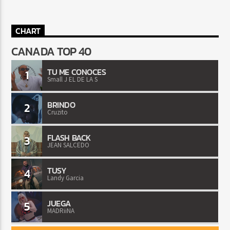
CHART
CANADA TOP 40
TU ME CONOCES
1
Small J EL DE LA S
BRINDO
2
Cruzito
FLASH BACK
3
JEAN SALCEDO
TUSY
4
Landy Garcia
JUEGA
5
MADRiiNA