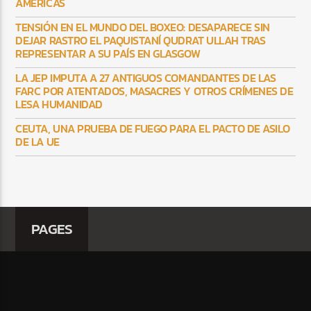
AMÉRICAS
TENSIÓN EN EL MUNDO DEL BOXEO: DESAPARECE SIN
DEJAR RASTRO EL PAQUISTANÍ QUDRAT ULLAH TRAS
REPRESENTAR A SU PAÍS EN GLASGOW
LA JEP IMPUTA A 27 ANTIGUOS COMANDANTES DE LAS
FARC POR ATENTADOS, MASACRES Y OTROS CRÍMENES DE
LESA HUMANIDAD
CEUTA, UNA PRUEBA DE FUEGO PARA EL PACTO DE ASILO
DE LA UE
PAGES