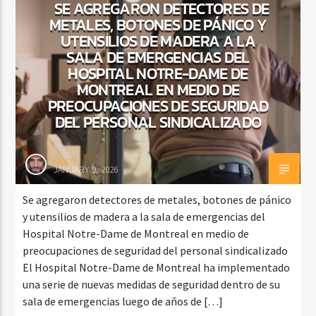
SE AGREGARON DETECTORES DE
METALES, BOTONES DE PÁNICO Y
UTENSILIOS DE MADERA A LA
SALA DE EMERGENCIAS DEL
CURRENT SHOW
HOSPITAL NOTRE-DAME DE
MEZCLA TROPICAL Y SALSA
MONTREAL EN MEDIO DE
7:00 PM
8:00 PM
PREOCUPACIONES DE SEGURIDAD
DEL PERSONAL SINDICALIZADO
rasco
JANUARY 9, 2026
Beone Radio
Se agregaron detectores de metales, botones de pánico
y utensilios de madera a la sala de emergencias del
Hospital Notre-Dame de Montreal en medio de
preocupaciones de seguridad del personal sindicalizado
El Hospital Notre-Dame de Montreal ha implementado
una serie de nuevas medidas de seguridad dentro de su
sala de emergencias luego de años de […]