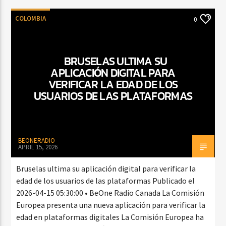
COLOMBIA
0
BRUSELAS ULTIMA SU
APLICACIÓN DIGITAL PARA
VERIFICAR LA EDAD DE LOS
USUARIOS DE LAS PLATAFORMAS
BEONERADIO
APRIL 15, 2026
Bruselas ultima su aplicación digital para verificar la
edad de los usuarios de las plataformas Publicado el
2026-04-15 05:30:00 • BeOne Radio Canada La Comisión
Europea presenta una nueva aplicación para verificar la
edad en plataformas digitales La Comisión Europea ha