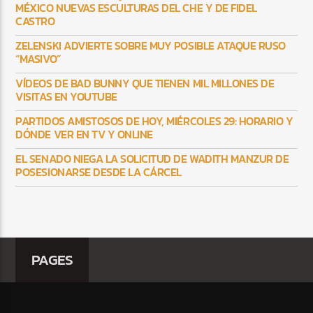
MÉXICO NUEVAS ESCULTURAS DEL CHE Y DE FIDEL
CASTRO
ZELENSKI ADVIERTE SOBRE MUY POSIBLE ATAQUE RUSO
“MASIVO”
VÍDEOS DE BAD BUNNY QUE TIENEN MIL MILLONES DE
VISITAS EN YOUTUBE
PARTIDOS AMISTOSOS DE HOY, MIÉRCOLES 29: HORARIO Y
DÓNDE VER EN TV Y ONLINE
EL SENADO NIEGA LA SOLICITUD DE WADITH MANZUR DE
POSESIONARSE DESDE LA CÁRCEL
PAGES