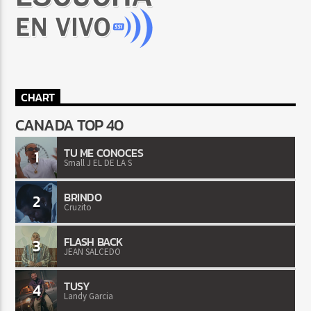
CHART
CANADA TOP 40
TU ME CONOCES
1
Small J EL DE LA S
BRINDO
2
Cruzito
FLASH BACK
3
JEAN SALCEDO
TUSY
4
Landy Garcia