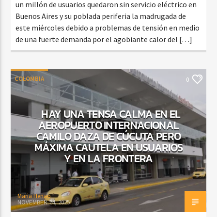
un millón de usuarios quedaron sin servicio eléctrico en
Buenos Aires y su poblada periferia la madrugada de
este miércoles debido a problemas de tensión en medio
de una fuerte demanda por el agobiante calor del […]
COLOMBIA
0
HAY UNA TENSA CALMA EN EL
AEROPUERTO INTERNACIONAL
CAMILO DAZA DE CÚCUTA PERO
MÁXIMA CAUTELA EN USUARIOS
Y EN LA FRONTERA
Maria Henao
NOVEMBER 24, 2025