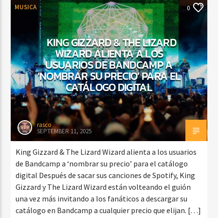
MUSICA
0
KING GIZZARD & THE LIZARD
WIZARD ALIENTA A LOS
USUARIOS DE BANDCAMP A
‘NOMBRAR SU PRECIO’ PARA EL
CATÁLOGO DIGITAL
rasco
SEPTEMBER 11, 2025
King Gizzard & The Lizard Wizard alienta a los usuarios
de Bandcamp a ‘nombrar su precio’ para el catálogo
digital Después de sacar sus canciones de Spotify, King
Gizzard y The Lizard Wizard están volteando el guión
una vez más invitando a los fanáticos a descargar su
catálogo en Bandcamp a cualquier precio que elijan. […]