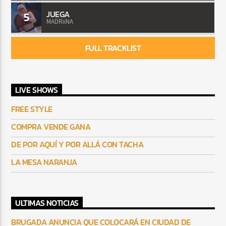
JUEGA
5
MADRiiNA
FULL TRACKLIST
LIVE SHOWS
FREE STYLE
COMPRA VENDE GANA
DE POR AQUÍ Y POR ALLÁ CON TACHA
LA MESA NARANJA
ULTIMAS NOTICIAS
BRUGADA ANUNCIA QUE COLOCARÁ EN CIUDAD DE