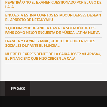
REPETIRÁ O NO EL EXAMEN CUESTIONADO POR EL USO DE
LA IA
ENCUESTA ESTIMA CUÁNTOS ESTADOUNIDENSES DESEAN
EL ARRESTO DE NETANYAHU
‘EQUILIBRIVM II’ DE ANITTA GANA LA VOTACIÓN DE LOS
FANS COMO MEJOR ENCUESTA DE MÚSICA LATINA NUEVA
FRANCIA Y LAMINE YAMAL, OBJETO DE ODIO EN REDES
SOCIALES DURANTE EL MUNDIAL
MUERE EL EXPRESIDENTE DE LA CAIXA JOSEP VILARASAU,
EL FINANCIERO QUE HIZO CRECER LA CAJA
PAGES