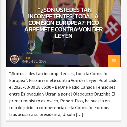
“¿SON USTEDES TAN
INCOMPETENTES, TODA LA
COMISIÓN EUROPEA?: FICO
CURRENT SHOW
ARREMETE CONTRA VON DER
BALADAS ROMÁNTICAS
LEYEN
4:00 AM
6:00 AM
rasco
MARCH 30, 2026
Beone Radio
“¿Son ustedes tan incompetentes, toda la Comisión
Europea?: Fico arremete contra Von der Leyen Publicado
el 2026-03-30 18:06:00 • BeOne Radio Canada Tensiones
entre Eslovaquia y Ucrania por el Oleoducto Druzhba El
primer ministro eslovaco, Robert Fico, ha puesto en
tela de juicio la competencia de la Comisión Europea
tras acusar a su presidenta, Ursula […]