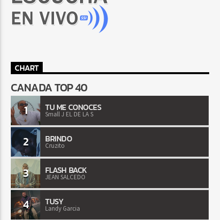
CHART
CANADA TOP 40
TU ME CONOCES
1
Small J EL DE LA S
BRINDO
2
Cruzito
FLASH BACK
3
JEAN SALCEDO
TUSY
4
Landy Garcia