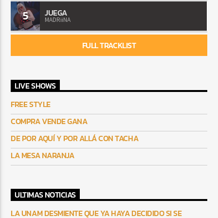
JUEGA
5
MADRiiNA
FULL TRACKLIST
LIVE SHOWS
FREE STYLE
COMPRA VENDE GANA
DE POR AQUÍ Y POR ALLÁ CON TACHA
LA MESA NARANJA
ULTIMAS NOTICIAS
LA UNAM DESMIENTE QUE YA HAYA DECIDIDO SI SE