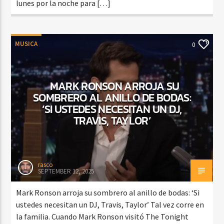
lunes por la noche para […]
MUSICA
0
MARK RONSON ARROJA SU
SOMBRERO AL ANILLO DE BODAS:
‘SI USTEDES NECESITAN UN DJ,
TRAVIS, TAYLOR’
rasco
SEPTEMBER 12, 2025
Mark Ronson arroja su sombrero al anillo de bodas: ‘Si
ustedes necesitan un DJ, Travis, Taylor’ Tal vez corre en
la familia. Cuando Mark Ronson visitó The Tonight