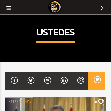
USTEDES
CURRENT TRACK
TITLE
INTERNACIONAL
0
ARTIST