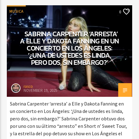
MUSICA
0
SABRINA CARPENTER ‘ARRESTA’
A ELLE Y DAKOTA FANNING EN UN
CONCIERTO EN LOS ÁNGELES:
‘¿UNA DE USTEDES ES LINDA,
PERO DOS, SIN EMBARGO?’
rasco
NOVEMBER 19, 2025
Sabrina Carpenter ‘arresta’ a Elle y Dakota Fanning en
un concierto en Los Ángeles: ‘¿Una de ustedes es linda,
pero dos, sin embargo?’ Sabrina Carpenter obtuvo dos
por uno con su último “arresto” en Short n’ Sweet Tour,
y la estrella del pop detuvo su show en Los Ángeles el