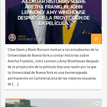
A CONTAR HISTORIAS SOBRE
ARETHA FRANKLIN, JOHN
LENNON Y AMY WINEHOUSE
DESPUÉS DE LA PROYECCIÓN DE
LA PELÍCULA
rasco
NOVEMBER 20, 2025
Clive Davis y Mark Ronson invitan a los estudiantes de la
Universidad de Nueva York a contar historias sobre
Aretha Franklin, John Lennon y Amy Winehouse después
de la proyección de la película Hay una razón por la que
la Universidad de Nueva York es una homenajeada
permanente en CarteleraLista de las mejores escuelas
de […]
GUATEMALA
0