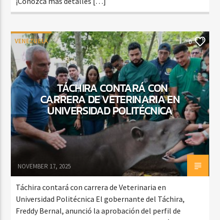
¡Conozca más detalles […]
VENEZUELA
0
TÁCHIRA CONTARÁ CON
CARRERA DE VETERINARIA EN
UNIVERSIDAD POLITÉCNICA
NOVEMBER 17, 2025
Táchira contará con carrera de Veterinaria en
Universidad Politécnica El gobernante del Táchira,
Freddy Bernal, anunció la aprobación del perfil de