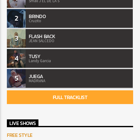
Small J EL DE LA S
BRINDO
2
Cruzito
FLASH BACK
3
JEAN SALCEDO
TUSY
4
Landy Garcia
JUEGA
5
MADRiiNA
FULL TRACKLIST
LIVE SHOWS
FREE STYLE