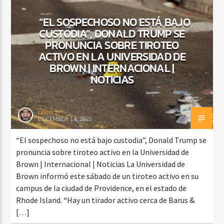
“EL SOSPECHOSO NO ESTÁ BAJO
CUSTODIA”, DONALD TRUMP SE
PRONUNCIA SOBRE TIROTEO
CURRENT SHOW
DJ MIX
ACTIVO EN LA UNIVERSIDAD DE
12:00 AM
2:00 AM
BROWN | INTERNACIONAL |
NOTICIAS
Beone Radio
rasco
DECEMBER 14, 2025
“El sospechoso no está bajo custodia”, Donald Trump se
pronuncia sobre tiroteo activo en la Universidad de
Brown | Internacional | Noticias La Universidad de
Brown informó este sábado de un tiroteo activo en su
campus de la ciudad de Providence, en el estado de
Rhode Island. “Hay un tirador activo cerca de Barus &
[…]