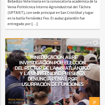
Bebedizo Veterinaria en la convocatoria académica de la
Venia Politécnica Interno Agroindustrial del Táchira
(UPTAIET), con sede principal en San Cristóbal y lugar
en la bailía Fernández Feo. El audaz galardón fue
entregado por […]
COLOMBIA
0
MINEDUCACIÓN ABRE
INVESTIGACIÓN POR ELECCIÓN
DEL RECTOR DE LA UNIATLÁNTICO
Y LA UNIVERSIDAD PRESENTA
DENUNCIA PENAL POR
USURPACIÓN DE FUNCIONES
Maria Henao
NOVEMBER 9, 2025