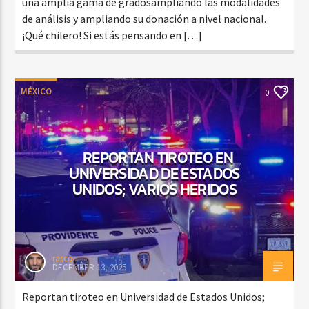
una amplia gama de gradosampliando las modalidades
de análisis y ampliando su donación a nivel nacional.
¡Qué chilero! Si estás pensando en […]
MÉXICO
0
REPORTAN TIROTEO EN
UNIVERSIDAD DE ESTADOS
UNIDOS; VARIOS HERIDOS
rasco
DECEMBER 13, 2025
Reportan tiroteo en Universidad de Estados Unidos;