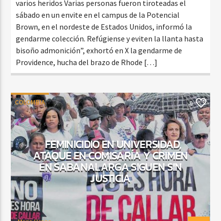
varios heridos Varias personas fueron tiroteadas el
sábado en un envite en el campus de la Potencial
Brown, en el nordeste de Estados Unidos, informó la
gendarme colección. Refúgiense y eviten la llanta hasta
bisoño admonición”, exhortó en X la gendarme de
Providence, hucha del brazo de Rhode […]
COLOMBIA
0
FEMINICIDIO EN UNIVERSIDAD,
ATAQUE EN COMISARÍA Y CRIMEN
EN SABANALARGA SIGUEN SIN
JUSTICIA