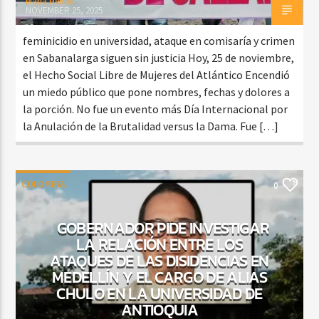
Maria Henao
NOVEMBER 25, 2025
feminicidio en universidad, ataque en comisaría y crimen
en Sabanalarga siguen sin justicia Hoy, 25 de noviembre,
el Hecho Social Libre de Mujeres del Atlántico Encendió
un miedo público que pone nombres, fechas y dolores a
la porción. No fue un evento más Día Internacional por
la Anulación de la Brutalidad versus la Dama. Fue […]
COLOMBIA
0
GOBERNADOR PIDE INVESTIGAR
LA RELACIÓN ENTRE LOS
ATAQUES DE LAS DISIDENCIAS EN
MEDELLÍN Y EL CARGO DE ALIAS
CHULO EN LA UNIVERSIDAD DE
ANTIOQUIA