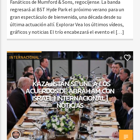
Fanáticos de Mumford & Sons, regocíjense. La banda
regresará al BST Hyde Park el próximo verano para un
gran espectáculo de bienvenida, una década desde su
última actuación allí. Explorar Vea los últimos vídeos,
gráficos y noticias El trío encabezará el evento el […]
INTERNACIONAL
0
KAZAJISTÁN SE UNE A LOS
ACUERDOS DE ABRAHAM CON
ISRAEL | INTERNACIONAL |
NOTICIAS
rasco
NOVEMBER 6, 2025