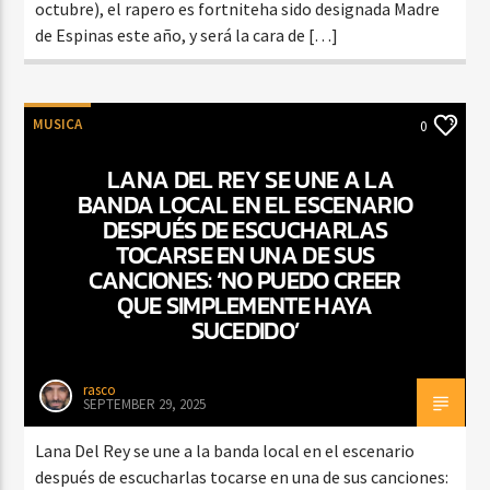
octubre), el rapero es fortniteha sido designada Madre
de Espinas este año, y será la cara de […]
MUSICA
0
LANA DEL REY SE UNE A LA
BANDA LOCAL EN EL ESCENARIO
DESPUÉS DE ESCUCHARLAS
TOCARSE EN UNA DE SUS
CANCIONES: ‘NO PUEDO CREER
QUE SIMPLEMENTE HAYA
SUCEDIDO’
rasco
SEPTEMBER 29, 2025
Lana Del Rey se une a la banda local en el escenario
después de escucharlas tocarse en una de sus canciones: