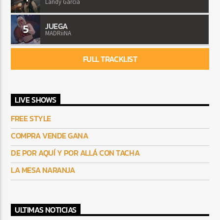
Landy Garcia
JUEGA
5
MADRiiNA
FULL TRACKLIST
LIVE SHOWS
FREE STYLE
COMPRA VENDE GANA
DE POR AQUÍ Y POR ALLÁ CON TACHA
LA MESA NARANJA
ULTIMAS NOTICIAS