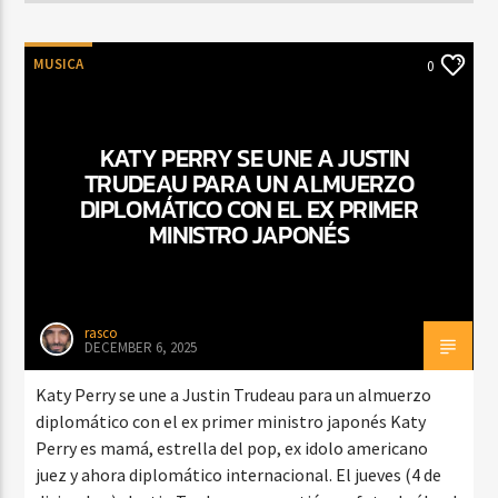
MUSICA
0
KATY PERRY SE UNE A JUSTIN
TRUDEAU PARA UN ALMUERZO
DIPLOMÁTICO CON EL EX PRIMER
MINISTRO JAPONÉS
rasco
DECEMBER 6, 2025
Katy Perry se une a Justin Trudeau para un almuerzo
diplomático con el ex primer ministro japonés Katy
Perry es mamá, estrella del pop, ex idolo americano
juez y ahora diplomático internacional. El jueves (4 de