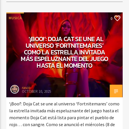
MUSICA
0
‘¡BOO!’: DOJA CAT SE UNE AL
UNIVERSO ‘FORTNITEMARES’
COMO LA ESTRELLA INVITADA
MÁS ESPELUZNANTE DEL JUEGO
HASTA EL MOMENTO
rasco
OCTOBER 10, 2025
‘¡Boo!’: Doja Cat se une al universo ‘Fortnitemares’ como
la estrella invitada más espeluznante del juego hasta el
momento Doja Cat está lista para pintar el pueblo de
rojo… con sangre. Como se anunció el miércoles (8 de