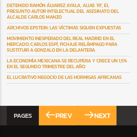
DETENIDO RAMÓN ÁLVAREZ AYALA, ALIAS ‘R1′, EL
PRESUNTO AUTOR INTELECTUAL DEL ASESINATO DEL
ALCALDE CARLOS MANZO
ARCHIVOS EPSTEIN: LAS VÍCTIMAS SIGUEN EXPUESTAS
MOVIMIENTO INESPERADO DEL REAL MADRID EN EL
MERCADO: CARLOS ESPÍ, FICHAJE RELÁMPAGO PARA
SUSTITUIR A GONZALO EN LA DELANTERA
LA ECONOMÍA MEXICANA SE RECUPERA Y CRECE UN 1,5%
EN EL SEGUNDO TRIMESTRE DEL AÑO
EL LUCRATIVO NEGOCIO DE LAS HORMIGAS AFRICANAS
PREV
NEXT
PAGES