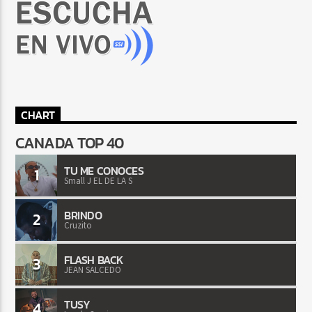
CHART
CANADA TOP 40
TU ME CONOCES
1
Small J EL DE LA S
BRINDO
2
Cruzito
FLASH BACK
3
JEAN SALCEDO
TUSY
4