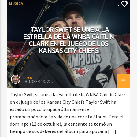
MUSICA
0
TAYLOR SWIFT SE UNE A LA
ESTRELLA DE LA WNBA CAITLIN
CLARK EN EL JUEGO DE LOS
KANSAS CITY CHIEFS
rasco
OCTOBER 13, 2025
Taylor Swift se une a la estrella de la WNBA Caitlin Clark
en el juego de los Kansas City Chiefs Taylor Swift ha
estado un poco ocupada últimamente
promocionándola La vida de una corista álbum. Pero el
domingo (12 de octubre), la cantante se tomó un
tiempo de sus deberes del álbum para apoyar a […]