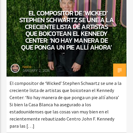
EL COMPOSITOR DE ‘WICKED’
STEPHEN SCHWARTZ SE UNE A LA
CRECIENTE LISTA DE ARTISTAS
CURRENT SHOW
VIBRAS TROPICALES
QUE BOICOTEAN EL KENNEDY
CENTER: ‘NO HAY MANERA DE
2:00 AM
4:00 AM
QUE PONGA UN PIE ALLÍ AHORA’
rasco
JANUARY 2, 2026
Beone Radio
El compositor de ‘Wicked’ Stephen Schwartz se une a la
creciente lista de artistas que boicotean el Kennedy
Center: ‘No hay manera de que ponga un pie allí ahora’
Si bien la Casa Blanca ha asegurado a los
estadounidenses que las cosas van muy bien en el
recientemente rebautizado Centro John F. Kennedy
para las […]