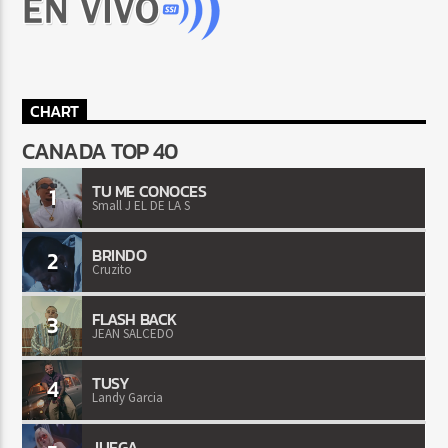
CHART
CANADA TOP 40
TU ME CONOCES
1
Small J EL DE LA S
BRINDO
2
Cruzito
FLASH BACK
3
JEAN SALCEDO
TUSY
4
Landy Garcia
JUEGA