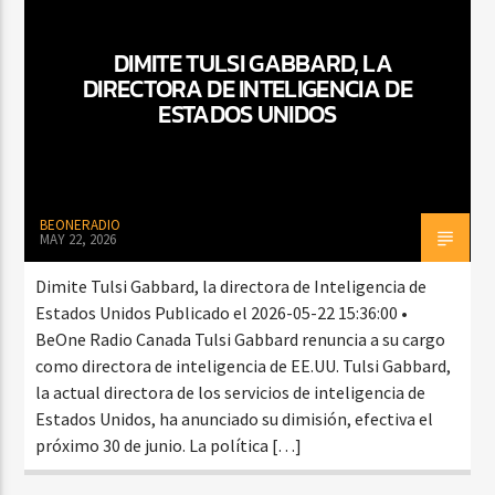
DIMITE TULSI GABBARD, LA
DIRECTORA DE INTELIGENCIA DE
CURRENT SHOW
ESTADOS UNIDOS
TROPICAL RELAJADO
3:00 AM
6:00 AM
BEONERADIO
MAY 22, 2026
Beone Radio
Dimite Tulsi Gabbard, la directora de Inteligencia de
Estados Unidos Publicado el 2026-05-22 15:36:00 •
BeOne Radio Canada Tulsi Gabbard renuncia a su cargo
como directora de inteligencia de EE.UU. Tulsi Gabbard,
la actual directora de los servicios de inteligencia de
Estados Unidos, ha anunciado su dimisión, efectiva el
próximo 30 de junio. La política […]