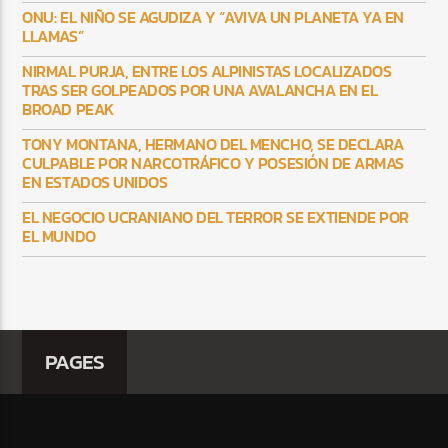
ONU: EL NIÑO SE AGUDIZA Y “AVIVA UN PLANETA YA EN
LLAMAS”
NIRMAL PURJA, ENTRE LOS ALPINISTAS LOCALIZADOS
TRAS SER GOLPEADOS POR UNA AVALANCHA EN EL
BROAD PEAK
TONY MONTANA, HERMANO DEL MENCHO, SE DECLARA
CULPABLE POR NARCOTRÁFICO Y POSESIÓN DE ARMAS
EN ESTADOS UNIDOS
EL NEGOCIO UCRANIANO DEL TERROR SE EXTIENDE POR
EL MUNDO
PAGES