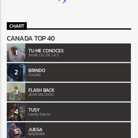
CHART
CANADA TOP 40
TU ME CONOCES
1
Small J EL DE LA S
BRINDO
2
Cruzito
FLASH BACK
3
JEAN SALCEDO
TUSY
4
Landy Garcia
JUEGA
5
MADRiiNA