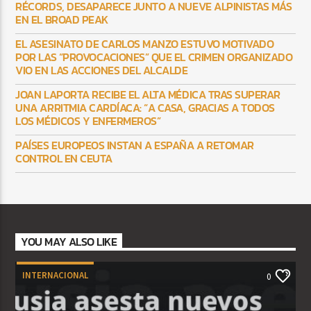
RÉCORDS, DESAPARECE JUNTO A NUEVE ALPINISTAS MÁS
EN EL BROAD PEAK
EL ASESINATO DE CARLOS MANZO ESTUVO MOTIVADO
POR LAS “PROVOCACIONES” QUE EL CRIMEN ORGANIZADO
VIO EN LAS ACCIONES DEL ALCALDE
JOAN LAPORTA RECIBE EL ALTA MÉDICA TRAS SUPERAR
UNA ARRITMIA CARDÍACA: “A CASA, GRACIAS A TODOS
LOS MÉDICOS Y ENFERMEROS”
PAÍSES EUROPEOS INSTAN A ESPAÑA A RETOMAR
CONTROL EN CEUTA
YOU MAY ALSO LIKE
INTERNACIONAL
0