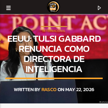
INTERNACIONAL
EEUU: TULSI GABBARD
RENUNCIA COMO
DIRECTORA DE
INTELIGENCIA
WRITTEN BY
RASCO
ON MAY 22, 2026
CURRENT TRACK
TITLE
ARTIST