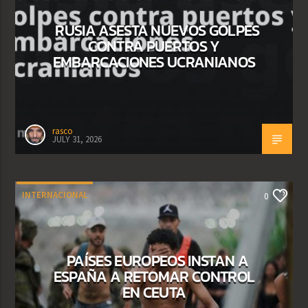
RUSIA ASESTA NUEVOS GOLPES
CONTRA PUERTOS Y
EMBARCACIONES UCRANIANOS
rasco
JULY 31, 2026
INTERNACIONAL
0
PAÍSES EUROPEOS INSTAN A
ESPAÑA A RETOMAR CONTROL
EN CEUTA