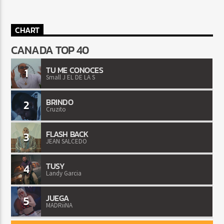
CHART
CANADA TOP 40
TU ME CONOCES
1
Small J EL DE LA S
BRINDO
2
Cruzito
FLASH BACK
3
JEAN SALCEDO
TUSY
4
Landy Garcia
JUEGA
5
MADRiiNA