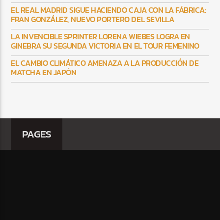
EL REAL MADRID SIGUE HACIENDO CAJA CON LA FÁBRICA:
FRAN GONZÁLEZ, NUEVO PORTERO DEL SEVILLA
LA INVENCIBLE SPRINTER LORENA WIEBES LOGRA EN
GINEBRA SU SEGUNDA VICTORIA EN EL TOUR FEMENINO
EL CAMBIO CLIMÁTICO AMENAZA A LA PRODUCCIÓN DE
MATCHA EN JAPÓN
PAGES