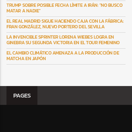
TRUMP SOBRE POSIBLE FECHA LÍMITE A IRÁN: “NO BUSCO
MATAR A NADIE”
EL REAL MADRID SIGUE HACIENDO CAJA CON LA FÁBRICA:
FRAN GONZÁLEZ, NUEVO PORTERO DEL SEVILLA
LA INVENCIBLE SPRINTER LORENA WIEBES LOGRA EN
GINEBRA SU SEGUNDA VICTORIA EN EL TOUR FEMENINO
EL CAMBIO CLIMÁTICO AMENAZA A LA PRODUCCIÓN DE
MATCHA EN JAPÓN
PAGES