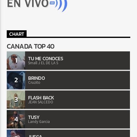
CHART
CANADA TOP 40
TU ME CONOCES
1
Small J EL DE LA S
BRINDO
2
Cruzito
FLASH BACK
3
JEAN SALCEDO
TUSY
4
Landy Garcia
JUEGA