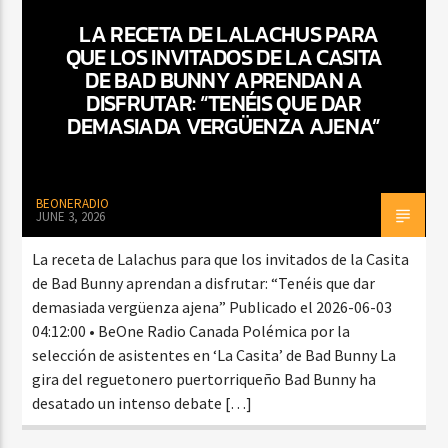
LA RECETA DE LALACHUS PARA
QUE LOS INVITADOS DE LA CASITA
DE BAD BUNNY APRENDAN A
CURRENT SHOW
DISFRUTAR: “TENÉIS QUE DAR
NOCHE DJ EXTRAORDINARIA
DEMASIADA VERGÜENZA AJENA”
9:00 PM
12:00 AM
BEONERADIO
JUNE 3, 2026
Beone Radio
La receta de Lalachus para que los invitados de la Casita
de Bad Bunny aprendan a disfrutar: “Tenéis que dar
demasiada vergüenza ajena” Publicado el 2026-06-03
04:12:00 • BeOne Radio Canada Polémica por la
selección de asistentes en ‘La Casita’ de Bad Bunny La
gira del reguetonero puertorriqueño Bad Bunny ha
desatado un intenso debate […]