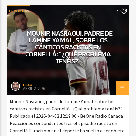
DEPORTES
0
MOUNIR NASRAOUI, PADRE DE
LAMINE YAMAL, SOBRE LOS
CÁNTICOS RACISTAS EN
CORNELLÁ: “¿QUÉ PROBLEMA
TENÉIS?”
rasco
APRIL 2, 2026
Mounir Nasraoui, padre de Lamine Yamal, sobre los
cánticos racistas en Cornellá: “¿Qué problema tenéis?”
Publicado el 2026-04-02 12:19:00 • BeOne Radio Canada
Reacciones contundentes tras el episodio racista en
Cornellá El racismo en el deporte ha vuelto a ser objeto