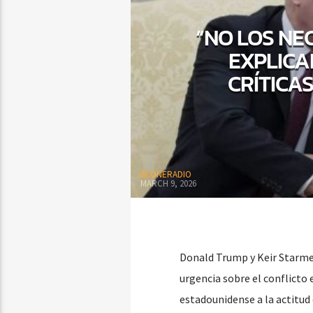
“NO LOS NE
EXPLICA
CRÍTICAS
BEONERADIO
MARCH 9, 2026
Donald Trump y Keir Starme
urgencia sobre el conflicto 
estadounidense a la actitud d