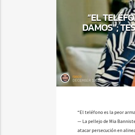
“EL TELÉF
DAMOS”; TE
rasco
DECEMBER 10, 2025
“El teléfono es la peor arm
— La pellejo de Mia Bannister
atacar persecución en aline