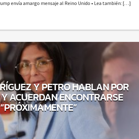
rump envía amargo mensaje al Reino Unido • Lea también: […]
RÍGUEZ Y PETRO HABLAN POR
 Y ACUERDAN ENCONTRARSE
“PRÓXIMAMENTE”