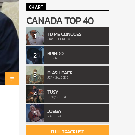
CHART
CANADA TOP 40
TU ME CONOCES
1
Small J EL DE LA S
BRINDO
2
Cruzito
FLASH BACK
3
JEAN SALCEDO
TUSY
4
Landy Garcia
JUEGA
5
MADRiiNA
FULL TRACKLIST