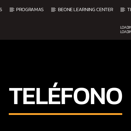
S
PROGRAMAS
BEONE LEARNING CENTER
T
LOADI
LOADI
UPCOMING SHOW
TELÉFONO
O
BALADAS Y VALLENATO
2:00 PM
5:00 PM