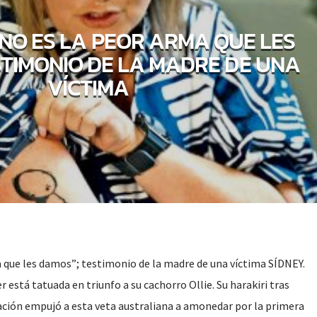
ONO ES LA PEOR ARMA QUE LES
STIMONIO DE LA MADRE DE UNA
VÍCTIMA
a que les damos”; testimonio de la madre de una víctima SÍDNEY.
 está tatuada en triunfo a su cachorro Ollie. Su harakiri tras
ación empujó a esta veta australiana a amonedar por la primera