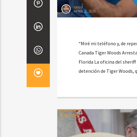
rasco
APRIL 2, 2026
“Miré mi teléfono y, de repe
Canada Tiger Woods Arrestad
Florida La oficina del sherif
detención de Tiger Woods, 
MONTREAL