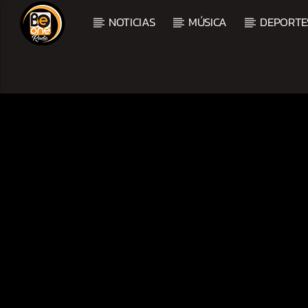
NOTICIAS
MÚSICA
DEPORTE
CURRENT TRACK
TITLE
ARTIST
CURRENT SHOW
BALADAS Y VALLENAT
2:00 PM
5:00 PM