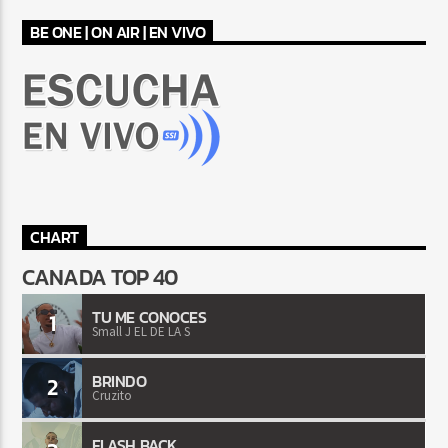
BE ONE | ON AIR | EN VIVO
CHART
CANADA TOP 40
TU ME CONOCES
1
Small J EL DE LA S
BRINDO
2
Cruzito
FLASH BACK