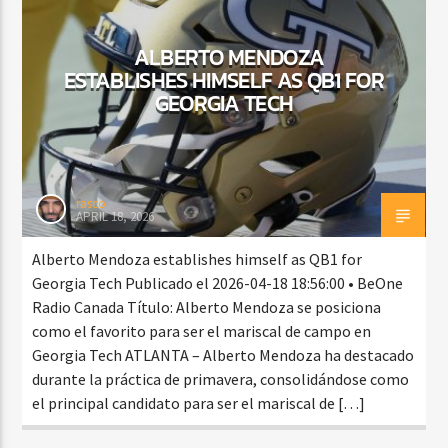
ALBERTO MENDOZA
ESTABLISHES HIMSELF AS QB1 FOR
CURRENT SHOW
GEORGIA TECH
BEATS URBANOS
11:00 AM
1:00 PM
rasco
APRIL 18, 2026
Beone Radio
Alberto Mendoza establishes himself as QB1 for
Georgia Tech Publicado el 2026-04-18 18:56:00 • BeOne
Radio Canada Título: Alberto Mendoza se posiciona
como el favorito para ser el mariscal de campo en
Georgia Tech ATLANTA – Alberto Mendoza ha destacado
durante la práctica de primavera, consolidándose como
el principal candidato para ser el mariscal de […]