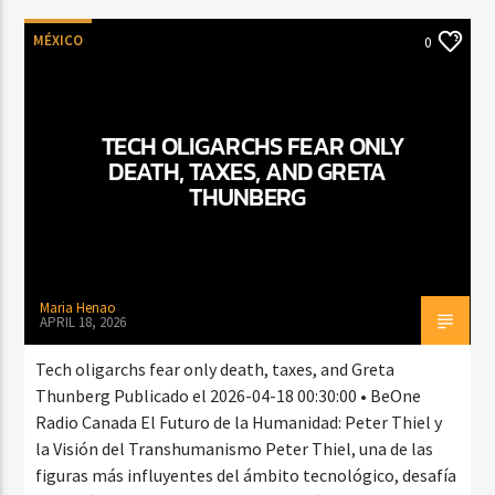
MÉXICO
0
TECH OLIGARCHS FEAR ONLY
DEATH, TAXES, AND GRETA
THUNBERG
Maria Henao
APRIL 18, 2026
Tech oligarchs fear only death, taxes, and Greta
Thunberg Publicado el 2026-04-18 00:30:00 • BeOne
Radio Canada El Futuro de la Humanidad: Peter Thiel y
la Visión del Transhumanismo Peter Thiel, una de las
figuras más influyentes del ámbito tecnológico, desafía