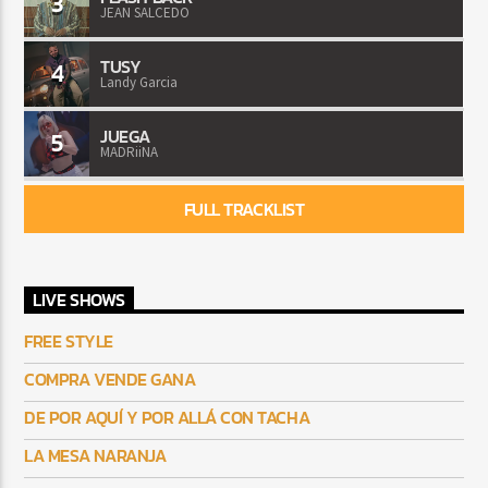
3
JEAN SALCEDO
TUSY
4
Landy Garcia
JUEGA
5
MADRiiNA
FULL TRACKLIST
LIVE SHOWS
FREE STYLE
COMPRA VENDE GANA
DE POR AQUÍ Y POR ALLÁ CON TACHA
LA MESA NARANJA