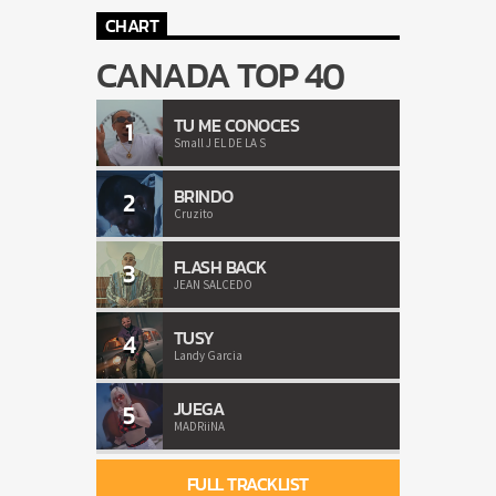
CHART
CANADA TOP 40
TU ME CONOCES
1
Small J EL DE LA S
BRINDO
2
Cruzito
FLASH BACK
3
JEAN SALCEDO
TUSY
4
Landy Garcia
JUEGA
5
MADRiiNA
FULL TRACKLIST