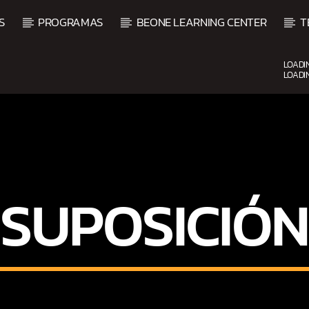
S
PROGRAMAS
BEONE LEARNING CENTER
T
LOADI
LOADI
UPCOMING SHOW
SUPOSICIÓN
AMANECER CON SALSA
6:00 AM
9:00 AM