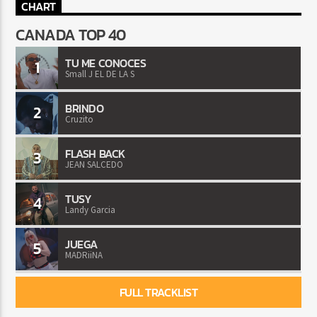
CHART
CANADA TOP 40
TU ME CONOCES
1
Small J EL DE LA S
BRINDO
2
Cruzito
FLASH BACK
3
JEAN SALCEDO
TUSY
4
Landy Garcia
JUEGA
5
MADRiiNA
FULL TRACKLIST