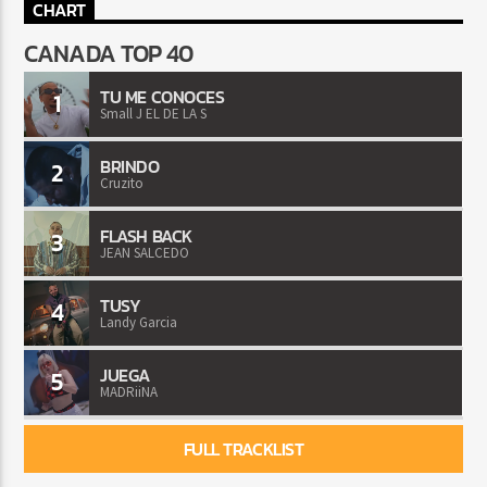
CHART
CANADA TOP 40
TU ME CONOCES
1
Small J EL DE LA S
BRINDO
2
Cruzito
FLASH BACK
3
JEAN SALCEDO
TUSY
4
Landy Garcia
JUEGA
5
MADRiiNA
FULL TRACKLIST