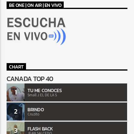
BE ONE | ON AIR | EN VIVO
CHART
CANADA TOP 40
TU ME CONOCES
1
Small J EL DE LA S
BRINDO
2
Cruzito
FLASH BACK
3
JEAN SALCEDO