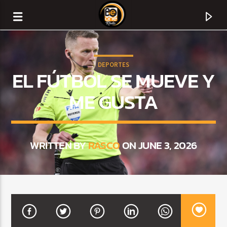
DEPORTES
EL FÚTBOL SE MUEVE Y
ME GUSTA
WRITTEN BY
RASCO
ON JUNE 3, 2026
CURRENT TRACK
TITLE
ARTIST