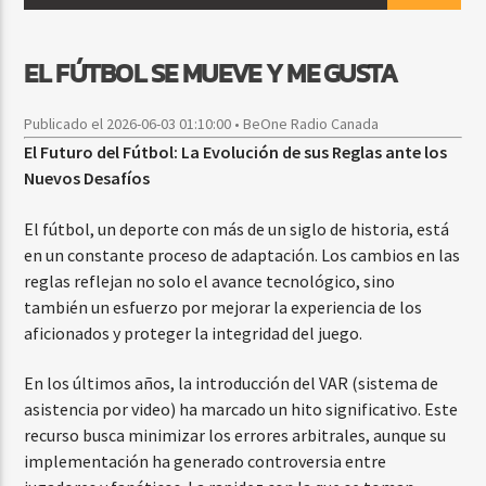
EL FÚTBOL SE MUEVE Y ME GUSTA
CURRENT SHOW
MEZCLA TROPICAL Y SALSA
Publicado el 2026-06-03 01:10:00 • BeOne Radio Canada
1:00 PM
3:00 PM
El Futuro del Fútbol: La Evolución de sus Reglas ante los
Nuevos Desafíos
El fútbol, un deporte con más de un siglo de historia, está
en un constante proceso de adaptación. Los cambios en las
Beone Radio
reglas reflejan no solo el avance tecnológico, sino
también un esfuerzo por mejorar la experiencia de los
aficionados y proteger la integridad del juego.
En los últimos años, la introducción del VAR (sistema de
asistencia por video) ha marcado un hito significativo. Este
recurso busca minimizar los errores arbitrales, aunque su
implementación ha generado controversia entre