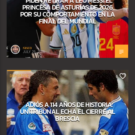
PIDEN RETIRAR A LEO MESSI EL
PRINCESA DE ASTURIAS DE 2026
POR SU COMPORTAMIENTO EN LA
FINAL DEL MUNDIAL
rasco
JULY 29, 2026
DEPORTES
0
ADIÓS A 114 AÑOS DE HISTORIA:
UN TRIBUNAL ECHA EL CIERRE AL
BRESCIA