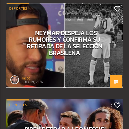
DEPORTES
0
NEYMAR DESPEJA LOS
RUMORES Y CONFIRMA SU
RETIRADA DE LA SELECCIÓN
BRASILEÑA
rasco
JULY 29, 2026
DEPORTES
0