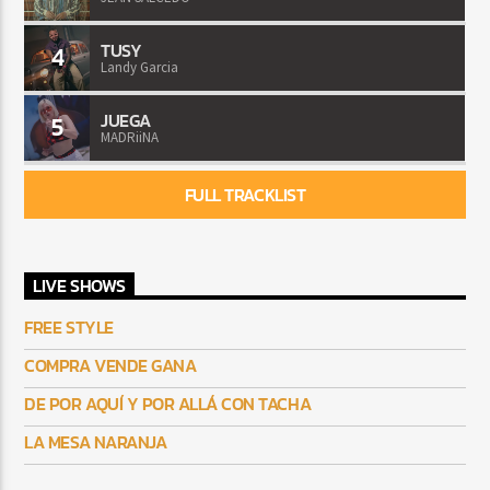
TUSY
4
Landy Garcia
JUEGA
5
MADRiiNA
FULL TRACKLIST
LIVE SHOWS
FREE STYLE
COMPRA VENDE GANA
DE POR AQUÍ Y POR ALLÁ CON TACHA
LA MESA NARANJA