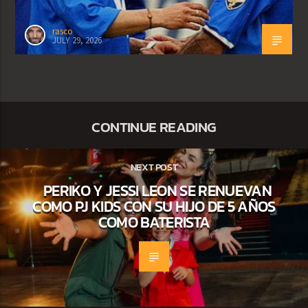
rasco
JULY 29, 2026
CONTINUE READING
NEXT POST
PERIKO Y JESSI LEON SE RENUEVAN
COMO PJ KIDS CON SU HIJO DE 5 AÑOS
COMO BATERISTA