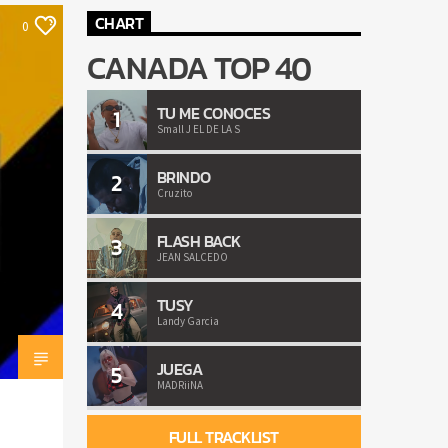
CHART
0
CANADA TOP 40
TU ME CONOCES
1
Small J EL DE LA S
BRINDO
2
Cruzito
FLASH BACK
3
JEAN SALCEDO
TUSY
4
Landy Garcia
JUEGA
5
MADRiiNA
FULL TRACKLIST