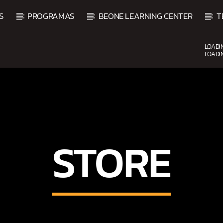
S
PROGRAMAS
BEONE LEARNING CENTER
T
LOADI
LOADI
CURRENT SHOW
VIBRAS TROPICALES
2:00 AM
4:00 AM
STORE