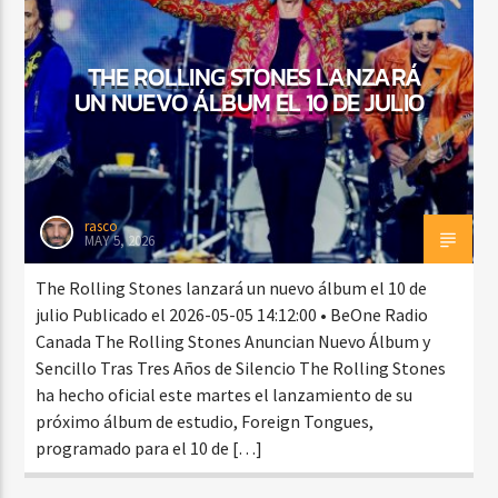
THE ROLLING STONES LANZARÁ
CURRENT SHOW
UN NUEVO ÁLBUM EL 10 DE JULIO
BACHATA Y VALLENATO
9:00 AM
11:00 AM
rasco
MAY 5, 2026
Beone Radio
The Rolling Stones lanzará un nuevo álbum el 10 de
julio Publicado el 2026-05-05 14:12:00 • BeOne Radio
Canada The Rolling Stones Anuncian Nuevo Álbum y
Sencillo Tras Tres Años de Silencio The Rolling Stones
ha hecho oficial este martes el lanzamiento de su
próximo álbum de estudio, Foreign Tongues,
programado para el 10 de […]