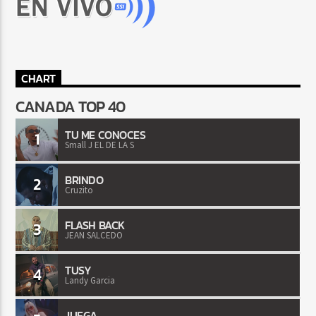
CHART
CANADA TOP 40
TU ME CONOCES
1
Small J EL DE LA S
BRINDO
2
Cruzito
FLASH BACK
3
JEAN SALCEDO
TUSY
4
Landy Garcia
JUEGA