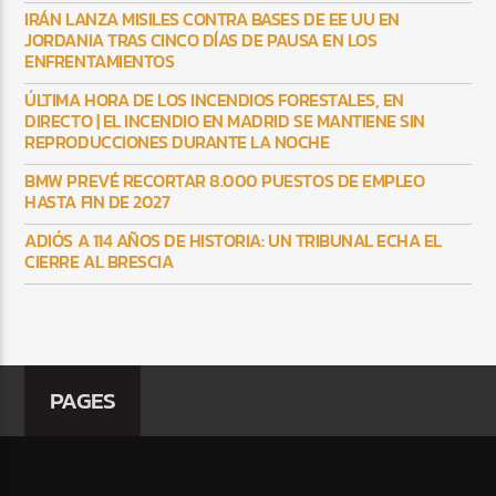
IRÁN LANZA MISILES CONTRA BASES DE EE UU EN
JORDANIA TRAS CINCO DÍAS DE PAUSA EN LOS
ENFRENTAMIENTOS
ÚLTIMA HORA DE LOS INCENDIOS FORESTALES, EN
DIRECTO | EL INCENDIO EN MADRID SE MANTIENE SIN
REPRODUCCIONES DURANTE LA NOCHE
BMW PREVÉ RECORTAR 8.000 PUESTOS DE EMPLEO
HASTA FIN DE 2027
ADIÓS A 114 AÑOS DE HISTORIA: UN TRIBUNAL ECHA EL
CIERRE AL BRESCIA
PAGES