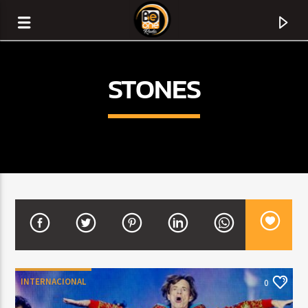
STONES
CURRENT TRACK
TITLE
INTERNACIONAL
0
ARTIST