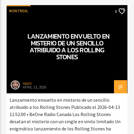
MONTREAL
0
LANZAMIENTO ENVUELTO EN
MISTERIO DE UN SENCILLO
ATRIBUIDO A LOS ROLLING
STONES
rasco
APRIL 13, 2026
Lanzamiento envuelto en misterio de un sencillo
atribuido a los Rolling Stones Publicado el 2026-04-13
11:52:00 • BeOne Radio Canada Los Rolling Stones
desatan el misterio con un single en vinilo limitado Un
enigmático lanzamiento de los Rolling Stones ha