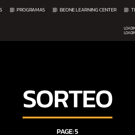
S
PROGRAMAS
BEONE LEARNING CENTER
T
LOADI
LOADI
CURRENT SHOW
UPCOMING SHOW
DJ MIX
B
12:00 AM
2:00 AM
2:00 
SORTEO
PAGE: 5