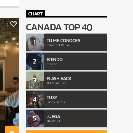
CHART
CANADA TOP 40
0
TU ME CONOCES
1
Small J EL DE LA S
BRINDO
2
Cruzito
FLASH BACK
3
JEAN SALCEDO
TUSY
4
Landy Garcia
JUEGA
5
MADRiiNA