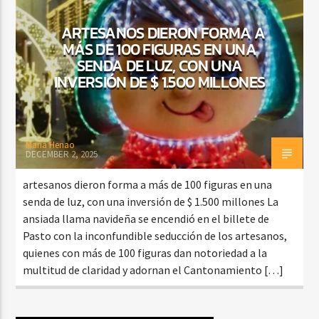
ARTESANOS DIERON FORMA A
MÁS DE 100 FIGURAS EN UNA
CURRENT SHOW
SENDA DE LUZ, CON UNA
FIESTA DJ MIX
INVERSIÓN DE $ 1.500 MILLONES
9:00 PM
12:00 AM
Maria Henao
DECEMBER 2, 2025
Beone Radio
artesanos dieron forma a más de 100 figuras en una
senda de luz, con una inversión de $ 1.500 millones La
ansiada llama navideña se encendió en el billete de
Pasto con la inconfundible seducción de los artesanos,
quienes con más de 100 figuras dan notoriedad a la
multitud de claridad y adornan el Cantonamiento […]