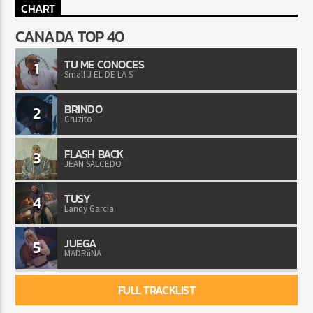
CHART
CANADA TOP 40
TU ME CONOCES
1
Small J EL DE LA S
BRINDO
2
Cruzito
FLASH BACK
3
JEAN SALCEDO
TUSY
4
Landy Garcia
JUEGA
5
MADRiiNA
FULL TRACKLIST