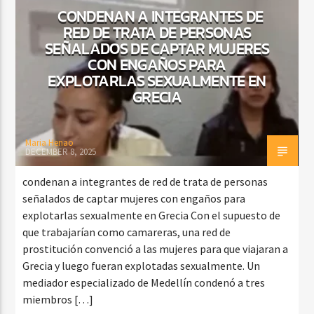
CONDENAN A INTEGRANTES DE
RED DE TRATA DE PERSONAS
SEÑALADOS DE CAPTAR MUJERES
CURRENT SHOW
CON ENGAÑOS PARA
FIESTA DJ DE FIN DE SEMANA
EXPLOTARLAS SEXUALMENTE EN
GRECIA
12:00 AM
3:00 AM
Maria Henao
DECEMBER 8, 2025
Beone Radio
condenan a integrantes de red de trata de personas
señalados de captar mujeres con engaños para
explotarlas sexualmente en Grecia Con el supuesto de
que trabajarían como camareras, una red de
prostitución convenció a las mujeres para que viajaran a
Grecia y luego fueran explotadas sexualmente. Un
mediador especializado de Medellín condenó a tres
miembros […]