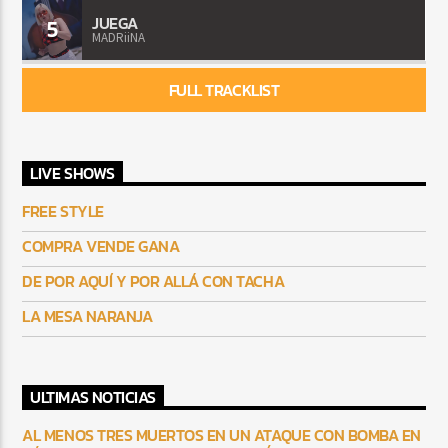
JUEGA
5
MADRiiNA
FULL TRACKLIST
LIVE SHOWS
FREE STYLE
COMPRA VENDE GANA
DE POR AQUÍ Y POR ALLÁ CON TACHA
LA MESA NARANJA
ULTIMAS NOTICIAS
AL MENOS TRES MUERTOS EN UN ATAQUE CON BOMBA EN