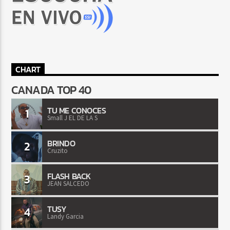
CHART
CANADA TOP 40
TU ME CONOCES
1
Small J EL DE LA S
BRINDO
2
Cruzito
FLASH BACK
3
JEAN SALCEDO
TUSY
4
Landy Garcia