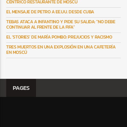
CÉNTRICO RESTAURANTE DE MOSCÚ
EL MENSAJE DE PETRO A EE.UU. DESDE CUBA
TEBAS ATACA A INFANTINO Y PIDE SU SALIDA: “NO DEBE
CONTINUAR AL FRENTE DE LA FIFA”
EL ‘STORIES’ DE MARÍA POMBO: PREJUCIOS Y RACISMO
TRES MUERTOS EN UNA EXPLOSIÓN EN UNA CAFETERÍA
EN MOSCÚ
PAGES