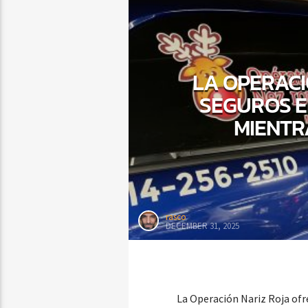
LA OPERACI
SEGUROS E
MIENTR
rasco
DECEMBER 31, 2025
La Operación Nariz Roja ofre