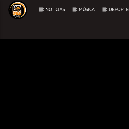
NOTICIAS
MÚSICA
DEPORTE
CURRENT TRACK
TITLE
ARTIST
CURRENT SHOW
BALADAS Y VALLENAT
2:00 PM
5:00 PM