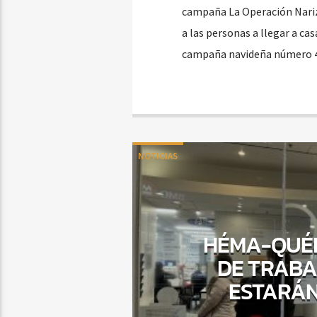
campaña La Operación Nariz 
a las personas a llegar a ca
campaña navideña número 42
NOTICIAS
HÉMA-QUÉB
DE TRABA
ESTARÁN