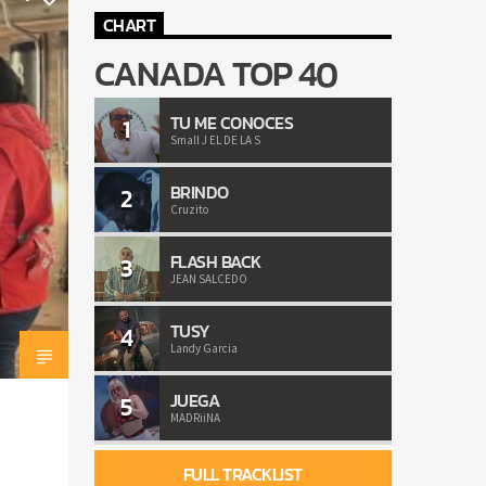
CHART
CANADA TOP 40
TU ME CONOCES
1
Small J EL DE LA S
BRINDO
2
Cruzito
FLASH BACK
3
JEAN SALCEDO
TUSY
4
Landy Garcia
JUEGA
5
MADRiiNA
FULL TRACKLIST