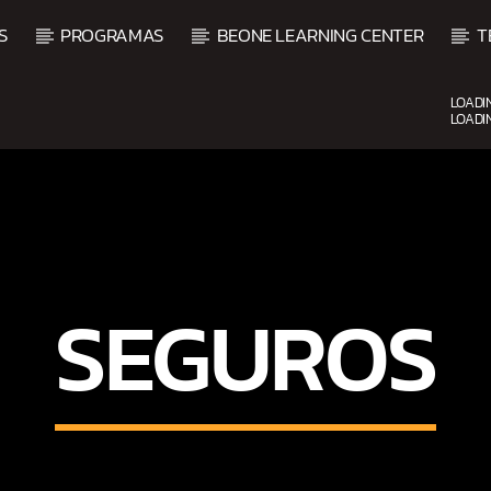
S
PROGRAMAS
BEONE LEARNING CENTER
T
LOADI
LOADI
UPCOMING SHOW
SEGUROS
O
BALADAS Y VALLENATO
2:00 PM
5:00 PM