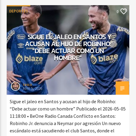
DEPORTES
0
SIGUE EL JALEO EN SANTOS Y
ACUSAN AL HIJO DE ROBINHO:
“DEBE ACTUAR COMO UN
HOMBRE”
rasco
MAY 5, 2026
Sigue el jaleo en Santos y acusan al hijo de Robinho:
“Debe actuar como un hombre” Publicado el 2026-05-05
11:18:00 • BeOne Radio Canada Conflicto en Santos:
Robinho Jr. denuncia a Neymar por agresión Un nuevo
escándalo está sacudiendo el club Santos, donde el