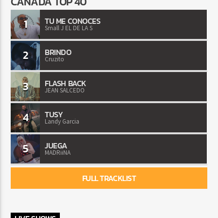
CANADA TOP 40
TU ME CONOCES
1
Small J EL DE LA S
BRINDO
2
Cruzito
FLASH BACK
3
JEAN SALCEDO
TUSY
4
Landy Garcia
JUEGA
5
MADRiiNA
FULL TRACKLIST