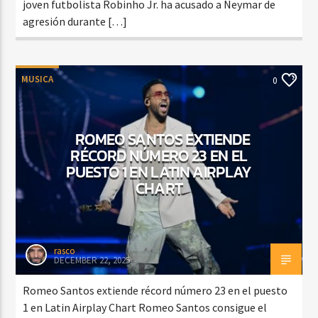
joven futbolista Robinho Jr. ha acusado a Neymar de
agresión durante […]
MUSICA
0
ROMEO SANTOS EXTIENDE
RÉCORD NÚMERO 23 EN EL
PUESTO 1 EN LATIN AIRPLAY
CHART
rasco
DECEMBER 22, 2025
Romeo Santos extiende récord número 23 en el puesto
1 en Latin Airplay Chart Romeo Santos consigue el