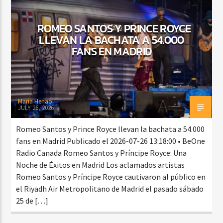
ROMEO SANTOS Y PRINCE ROYCE
LLEVAN LA BACHATA A 54.000
CURRENT SHOW
FANS EN MADRID
BALADAS ROMÁNTICAS
4:00 AM
6:00 AM
Maria Henao
JULY 26, 2026
Beone Radio
Romeo Santos y Prince Royce llevan la bachata a 54.000
fans en Madrid Publicado el 2026-07-26 13:18:00 • BeOne
Radio Canada Romeo Santos y Príncipe Royce: Una
Noche de Éxitos en Madrid Los aclamados artistas
Romeo Santos y Príncipe Royce cautivaron al público en
el Riyadh Air Metropolitano de Madrid el pasado sábado
25 de […]