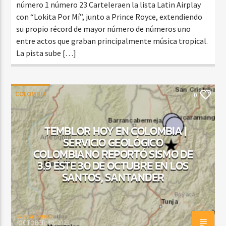
número 1 número 23 Carteleraen la lista Latin Airplay
con “Lokita Por Mí”, junto a Prince Royce, extendiendo
su propio récord de mayor número de números uno
entre actos que graban principalmente música tropical.
La pista sube […]
COLOMBIA
0
TEMBLOR HOY EN COLOMBIA |
SERVICIO GEOLÓGICO
COLOMBIANO REPORTÓ SISMO DE
3.9 ESTE 30 DE OCTUBRE EN LOS
SANTOS, SANTANDER
Maria Henao
OCTOBER 30, 2025