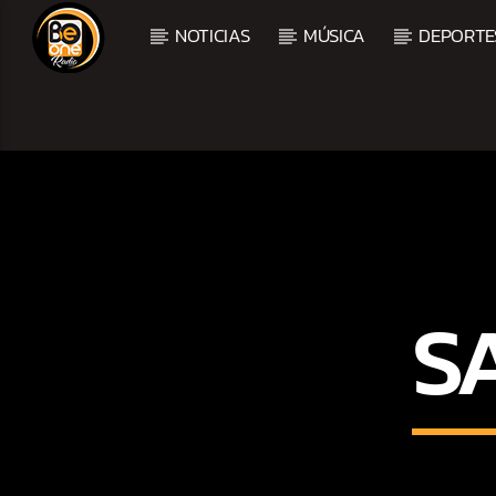
NOTICIAS
MÚSICA
DEPORTE
CURRENT TRACK
TITLE
ARTIST
CURRENT SHOW
S
MEZCLA TROPICAL Y S
1:00 PM
3:00 PM