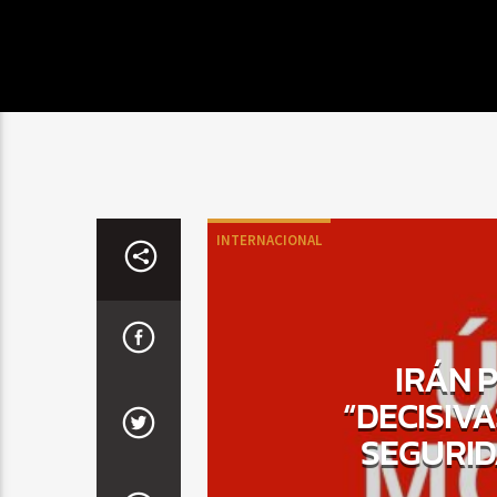
INTERNACIONAL
IRÁN 
“DECISIV
SEGURID