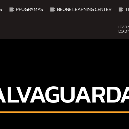
S
PROGRAMAS
BEONE LEARNING CENTER
T
LOADI
LOADI
UPCOMING SHOW
ALVAGUARD
ALSA
BALADAS Y VALLENA
3:00 PM
5:00 PM