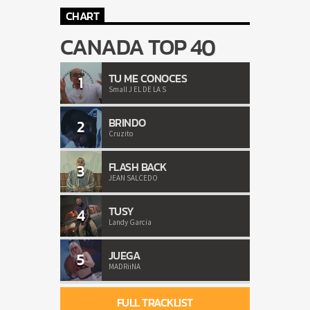
CHART
CANADA TOP 40
TU ME CONOCES
1
Small J EL DE LA S
BRINDO
2
Cruzito
FLASH BACK
3
JEAN SALCEDO
TUSY
4
Landy Garcia
JUEGA
5
MADRiiNA
FULL TRACKLIST