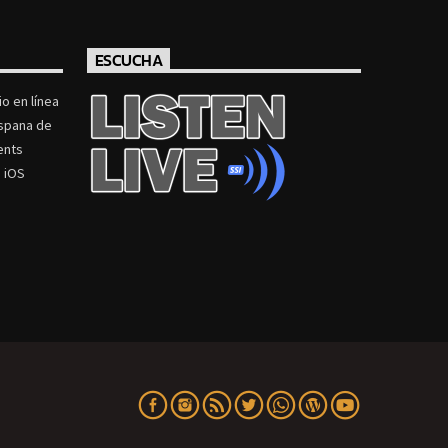
ESCUCHA
o en línea
ispana de
ents
 iOS