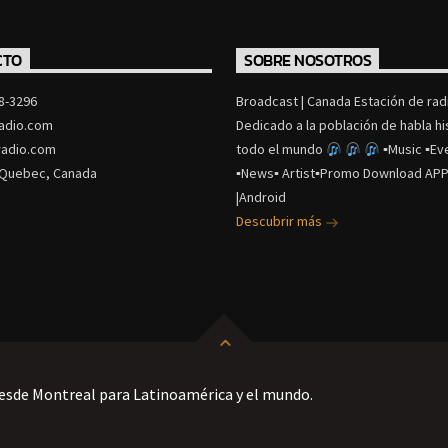
CTO
SOBRE NOSOTROS
8-3296
Broadcast | Canada Estación de radi
adio.com
Dedicado a la población de habla h
adio.com
todo el mundo
▪Music ▪Ev
 Quebec, Canada
▪News▪ Artist▪Promo Download APP
|Android
Descubrir más
esde Montreal para Latinoamérica y el mundo.