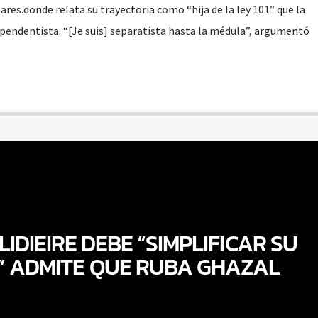
res.donde relata su trayectoria como “hija de la ley 101” que la
ependentista. “[Je suis] separatista hasta la médula”, argumentó
IDIEIRE DEBE “SIMPLIFICAR SU
” ADMITE QUE RUBA GHAZAL