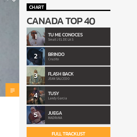
CHART
CANADA TOP 40
TU ME CONOCES
1
Small J EL DE LA S
BRINDO
2
Cruzito
FLASH BACK
3
JEAN SALCEDO
TUSY
4
Landy Garcia
JUEGA
5
MADRiiNA
FULL TRACKLIST