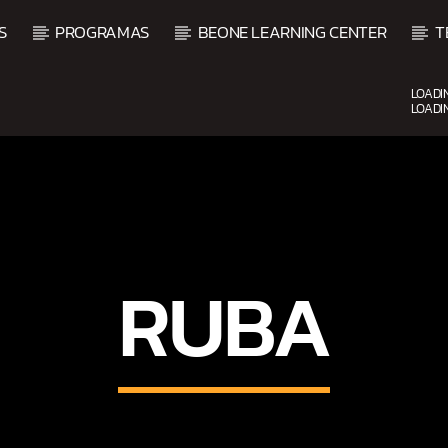
S
PROGRAMAS
BEONE LEARNING CENTER
T
LOADI
LOADI
CURRENT SHOW
UP
BEATS URBANOS
11:00 AM
1:00 PM
RUBA