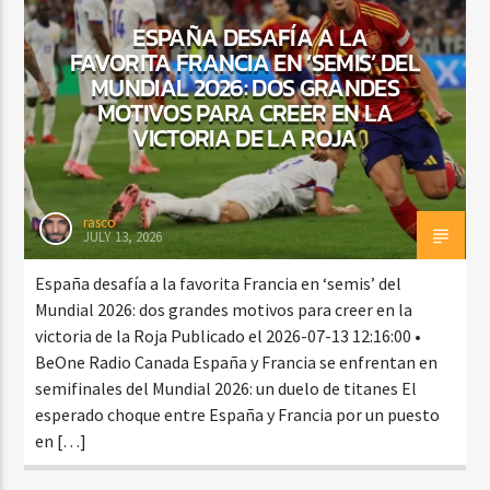
ESPAÑA DESAFÍA A LA
FAVORITA FRANCIA EN ‘SEMIS’ DEL
MUNDIAL 2026: DOS GRANDES
CURRENT SHOW
MOTIVOS PARA CREER EN LA
BALADAS ROMÁNTICAS
VICTORIA DE LA ROJA
4:00 AM
6:00 AM
rasco
JULY 13, 2026
Beone Radio
España desafía a la favorita Francia en ‘semis’ del
Mundial 2026: dos grandes motivos para creer en la
victoria de la Roja Publicado el 2026-07-13 12:16:00 •
BeOne Radio Canada España y Francia se enfrentan en
semifinales del Mundial 2026: un duelo de titanes El
esperado choque entre España y Francia por un puesto
en […]