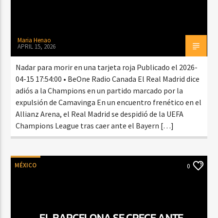
Maria Henao
APRIL 15, 2026
Nadar para morir en una tarjeta roja Publicado el 2026-
04-15 17:54:00 • BeOne Radio Canada El Real Madrid dice
adiós a la Champions en un partido marcado por la
expulsión de Camavinga En un encuentro frenético en el
Allianz Arena, el Real Madrid se despidió de la UEFA
Champions League tras caer ante el Bayern […]
MÉXICO
0
EL BARCELONA SE CRECE ANTE