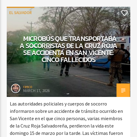
EL SALVADOR
0
MICROBÚS QUE TRANSPORTABA
A SOCORRISTAS DE LA CRUZ ROJA
SE ACCIDENTA EN SAN VICENTE:
CINCO FALLECIDOS
rasco
MARCH 17, 2026
Las autoridades policiales y cuerpos de socorro
informaron sobre un accidente de tránsito ocurrido en
San Vicente en el que cinco personas, varias miembros
de la Cruz Roja Salvadoreña, perdieron la vida este
domingo 15 de marzo por la tarde. Las víctimas fueron