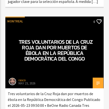
jugador clave para la selección española. A medida […]
MONTREAL
0
TRES VOLUNTARIOS DE LA CRUZ
ROJA DAN POR MUERTOS DE
ÉBOLA EN LA REPÚBLICA
DEMOCRÁTICA DEL CONGO
rasco
MAY 23, 2026
Tres voluntarios de la Cruz Roja dan por muertos de
ébola en la República Democrática del Congo Publicado
el 2026-05-23 09:50:00 • BeOne Radio Canada Tres