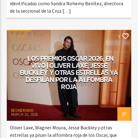
identificadas como Sandra Nohemy Benítez, directora
de la seccional de la Cruz […]
COLOMBIA
0
LOS PREMIOS OSCAR 2026, EN
VIVO | OLIVER LAXE, JESSE
BUCKLEY Y OTRAS ESTRELLAS YA
DESFILAN POR LA ALFOMBRA
ROJA
BEONERADIO
MARCH 15, 2026
Oliver Laxe, Wagner Moura, Jesse Buckley y otras
estrellas ya pisan la alfombra roja de los Oscar, que