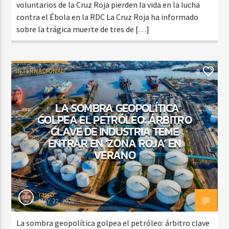
voluntarios de la Cruz Roja pierden la vida en la lucha
contra el Ébola en la RDC La Cruz Roja ha informado
sobre la trágica muerte de tres de […]
INTERNACIONAL
0
LA SOMBRA GEOPOLÍTICA
GOLPEA EL PETRÓLEO: ÁRBITRO
CLAVE DE INDUSTRIA TEME
ENTRAR EN ‘ZONA ROJA’ EN
VERANO
rasco
MAY 22, 2026
La sombra geopolítica golpea el petróleo: árbitro clave