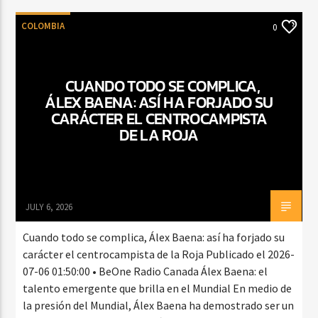
COLOMBIA
0
CUANDO TODO SE COMPLICA,
ÁLEX BAENA: ASÍ HA FORJADO SU
CARÁCTER EL CENTROCAMPISTA
DE LA ROJA
JULY 6, 2026
Cuando todo se complica, Álex Baena: así ha forjado su
carácter el centrocampista de la Roja Publicado el 2026-
07-06 01:50:00 • BeOne Radio Canada Álex Baena: el
talento emergente que brilla en el Mundial En medio de
la presión del Mundial, Álex Baena ha demostrado ser un