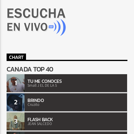
CHART
CANADA TOP 40
TU ME CONOCES
1
Small J EL DE LA S
BRINDO
2
Cruzito
FLASH BACK
3
JEAN SALCEDO