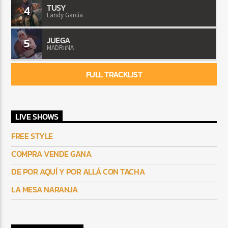
TUSY
4
Landy Garcia
JUEGA
5
MADRiiNA
FULL TRACKLIST
LIVE SHOWS
FREE STYLE
COMPRA VENDE GANA
DE POR AQUÍ Y POR ALLÁ CON TACHA
LA MESA NARANJA