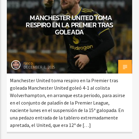
MANCHESTER UNITED TOMA
RESPIRO EN LA PREMIER TRAS
CURRENT SHOW
GOLEADA
VIBRAS TROPICALES
2:00 AM
4:00 AM
rasco
DECEMBER 8, 2025
Beone Radio
Manchester United toma respiro en la Premier tras
goleada Manchester United goleó 4-1 al colista
Wolverhampton, en arranque esta periodo, para asirse
en el conjunto de paladín de la Premier League,
naciente lunes en el suspensión de la 15ª galopada. En
una pedazo entrada de la tablero extremadamente
apretada, el United, que era 12º de […]