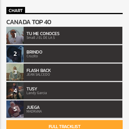
CHART
CANADA TOP 40
TU ME CONOCES
1
Small J EL DE LA S
BRINDO
2
Cruzito
FLASH BACK
3
JEAN SALCEDO
TUSY
4
Landy Garcia
JUEGA
5
MADRiiNA
FULL TRACKLIST