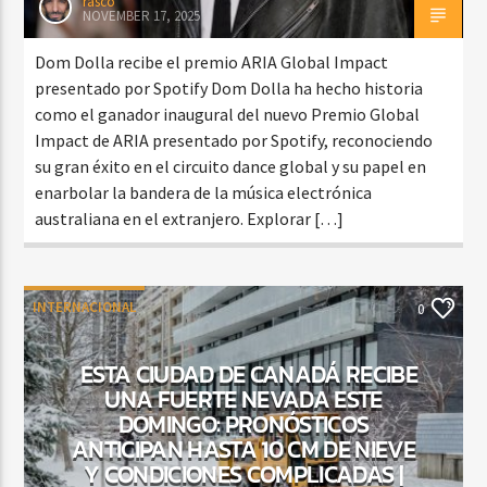
rasco
NOVEMBER 17, 2025
Dom Dolla recibe el premio ARIA Global Impact
presentado por Spotify Dom Dolla ha hecho historia
como el ganador inaugural del nuevo Premio Global
Impact de ARIA presentado por Spotify, reconociendo
su gran éxito en el circuito dance global y su papel en
enarbolar la bandera de la música electrónica
australiana en el extranjero. Explorar […]
INTERNACIONAL
0
ESTA CIUDAD DE CANADÁ RECIBE
UNA FUERTE NEVADA ESTE
DOMINGO: PRONÓSTICOS
ANTICIPAN HASTA 10 CM DE NIEVE
Y CONDICIONES COMPLICADAS |