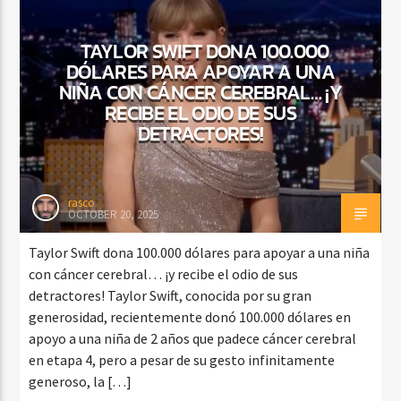
TAYLOR SWIFT DONA 100.000
DÓLARES PARA APOYAR A UNA
NIÑA CON CÁNCER CEREBRAL… ¡Y
RECIBE EL ODIO DE SUS
DETRACTORES!
rasco
OCTOBER 20, 2025
Taylor Swift dona 100.000 dólares para apoyar a una niña
con cáncer cerebral… ¡y recibe el odio de sus
detractores! Taylor Swift, conocida por su gran
generosidad, recientemente donó 100.000 dólares en
apoyo a una niña de 2 años que padece cáncer cerebral
en etapa 4, pero a pesar de su gesto infinitamente
generoso, la […]