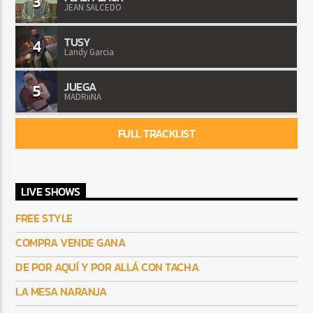
3
JEAN SALCEDO
TUSY
4
Landy Garcia
JUEGA
5
MADRiiNA
FULL TRACKLIST
LIVE SHOWS
FREE STYLE
COMPRA VENDE GANA
DE POR AQUÍ Y POR ALLÁ CON TACHA
LA MESA NARANJA