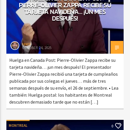
PIERRE-OLIVIER ZAPPA RECIBE SU
TARJETA NAVIDEÑA… ¡UN MES
DESPUÉS!
rasco
OCTOBER 24, 2025
Huelga en Canada Post: Pierre-Olivier Zappa recibe su
tarjeta navideña… ¡un mes después! El presentador
Pierre-Olivier Zappa recibió una tarjeta de cumpleaños
publicada por sus colegas el jueves… más de tres
semanas después de su envío, el 26 de septiembre. • Lea
también: Huelga postal: los habitantes de Montreal
descubren demasiado tarde que no están […]
MONTREAL
0