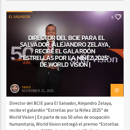
EL SALVADOR
0
DIRECTOR DEL BCIE PARA EL
SALVADOR, ALEJANDRO ZELAYA,
RECIBE EL GALARDÓN
“ESTRELLAS POR LA NIÑEZ 2025”
DE WORLD VISION |
rasco
NOVEMBER 21, 2025
Director del BCIE para El Salvador, Alejandro Zelaya,
recibe el galardón “Estrellas por la Niñez 2025” de
World Vision | En parte de sus 50 años de ocupación
humanitaria, World Vision entregó el premio “Estrellas