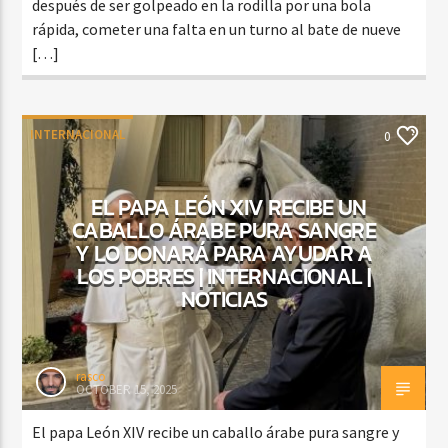
después de ser golpeado en la rodilla por una bola
rápida, cometer una falta en un turno al bate de nueve
[…]
INTERNACIONAL
0
EL PAPA LEÓN XIV RECIBE UN
CABALLO ÁRABE PURA SANGRE
Y LO DONARÁ PARA AYUDAR A
LOS POBRES | INTERNACIONAL |
NOTICIAS
rasco
OCTOBER 15, 2025
El papa León XIV recibe un caballo árabe pura sangre y