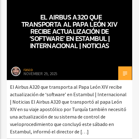
EL AIRBUS A320 QUE
TRANSPORTA AL PAPA LEÓN XIV
CURRENT SHOW
RECIBE ACTUALIZACIÓN DE
FIESTA DJ MIX
‘SOFTWARE’ EN ESTAMBUL |
9:00 PM
12:00 AM
INTERNACIONAL | NOTICIAS
rasco
NOVEMBER 29, 2025
Beone Radio
El Airbus A320 que transporta al Papa León XIV recibe
actualización de ‘software’ en Estambul | Internacional
| Noticias El Airbus A320 que transportó al papa León
XIV en su viaje apostólico por Turquía también necesitó
una actualización de su sistema de control de
vueloprocedimiento que concluyó este sábado en
Estambul, informó el director de […]