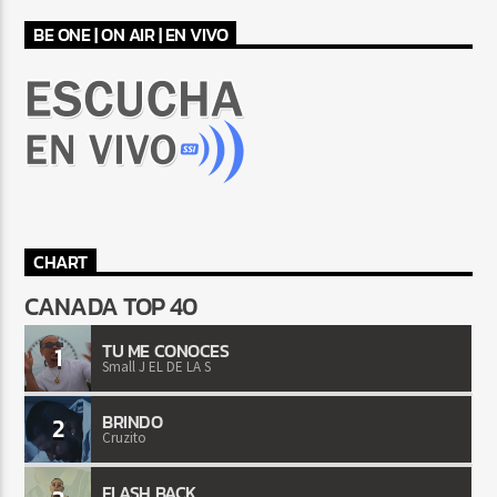
BE ONE | ON AIR | EN VIVO
CHART
CANADA TOP 40
TU ME CONOCES
1
Small J EL DE LA S
BRINDO
2
Cruzito
FLASH BACK