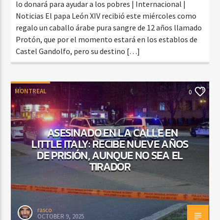
lo donará para ayudar a los pobres | Internacional |
Noticias El papa León XIV recibió este miércoles como
regalo un caballo árabe pura sangre de 12 años llamado
Protón, que por el momento estará en los establos de
Castel Gandolfo, pero su destino […]
MONTREAL
0
ASESINADO EN LA CALLE EN
LITTLE ITALY: RECIBE NUEVE AÑOS
DE PRISIÓN, AUNQUE NO SEA EL
TIRADOR
rasco
OCTOBER 9, 2025