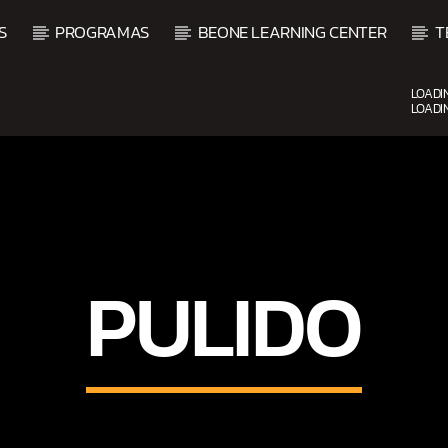
S
PROGRAMAS
BEONE LEARNING CENTER
T
LOADI
LOADI
CURRENT SHOW
FIESTA DJ MIX
9:00 PM
12:00 AM
PULIDO