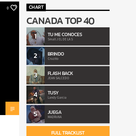
CHART
0
CANADA TOP 40
TU ME CONOCES
1
Small J EL DE LA S
BRINDO
2
Cruzito
FLASH BACK
3
JEAN SALCEDO
TUSY
4
Landy Garcia
JUEGA
5
MADRiiNA
FULL TRACKLIST