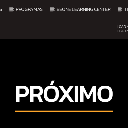
S
PROGRAMAS
BEONE LEARNING CENTER
T
LOADI
LOADI
UPCOMING SHOW
PRÓXIMO
ALSA
BALADAS Y VALLENA
3:00 PM
5:00 PM