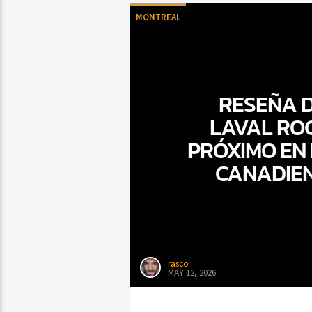
MONTREAL
RESEÑA D
LAVAL RO
PRÓXIMO EN
CANADIEN
rasco
MAY 12, 2026