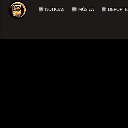
NOTICIAS
MÚSICA
DEPORTE
CURRENT TRACK
TITLE
ARTIST
CURRENT SHOW
MEZCLA TROPICAL Y S
1:00 PM
3:00 PM