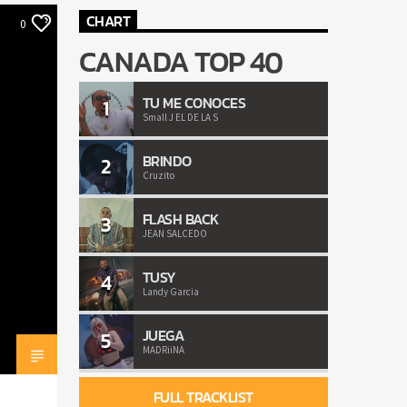
CHART
0
CANADA TOP 40
TU ME CONOCES
1
Small J EL DE LA S
BRINDO
2
Cruzito
FLASH BACK
3
JEAN SALCEDO
TUSY
4
Landy Garcia
JUEGA
5
MADRiiNA
FULL TRACKLIST