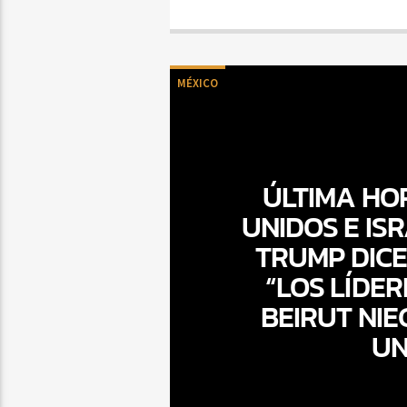
MÉXICO
ÚLTIMA HO
UNIDOS E ISR
TRUMP DICE
“LOS LÍDER
BEIRUT NIE
UN