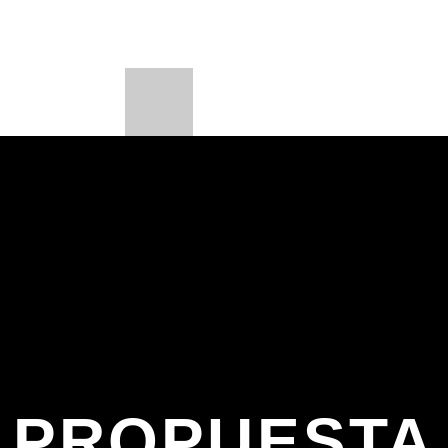
PORTES
PROGRAMAS
BEONE LEARNI
LOADING TITLE
BE
LOADING ARTIST
CURRENT SHOW
FIESTA DJ MIX
9:00 PM
12:00 AM
PROPUESTA