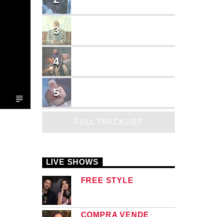
Cruzito
FLASH BACK
3
JEAN SALCEDO
TUSY
4
Landy Garcia
JUEGA
5
MADRiiNA
FULL TRACKLIST
LIVE SHOWS
FREE STYLE
COMPRA VENDE