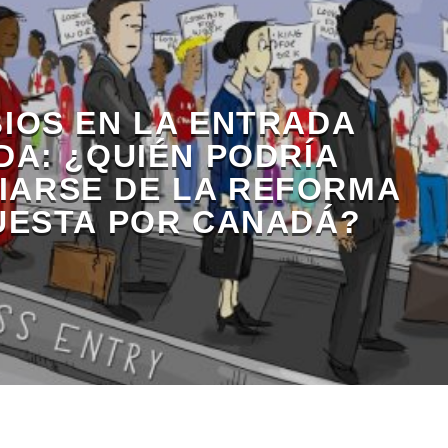
IOS EN LA ENTRADA
DA: ¿QUIÉN PODRÍA
IARSE DE LA REFORMA
UESTA POR CANADÁ?