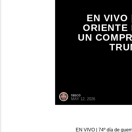
EN VIVO 
ORIENTE 
UN COMPR
TRU
rasco
MAY 12, 2026
EN VIVO | 74º día de guer