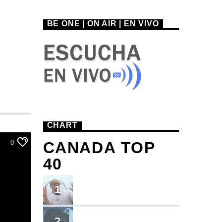
BE ONE | ON AIR | EN VIVO
CHART
CANADA TOP
0
40
TU ME CONOCES
1
Small J EL DE LA S
BRINDO
2