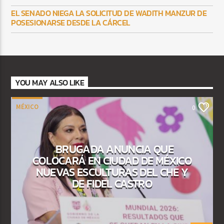
EL SENADO NIEGA LA SOLICITUD DE WADITH MANZUR DE
POSESIONARSE DESDE LA CÁRCEL
YOU MAY ALSO LIKE
MÉXICO
0
BRUGADA ANUNCIA QUE
COLOCARÁ EN CIUDAD DE MÉXICO
NUEVAS ESCULTURAS DEL CHE Y
DE FIDEL CASTRO