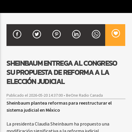
CURRENT SHOW
FREE STYLE
7:00 PM
9:00 PM
SHEINBAUM ENTREGA AL CONGRESO
SU PROPUESTA DE REFORMA A LA
Beone Radio
ELECCIÓN JUDICIAL
Publicado el 2026-05-20 14:37:00 • BeOne Radio Canada
Sheinbaum plantea reformas para reestructurar el
sistema judicial en México
La presidenta Claudia Sheinbaum ha propuesto una
modificación significativa a la reforma judicial