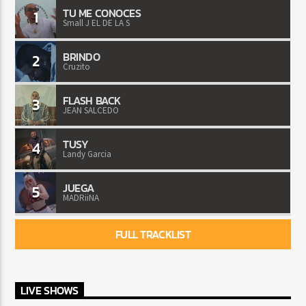
TU ME CONOCES
1
Small J EL DE LA S
BRINDO
2
Cruzito
FLASH BACK
3
JEAN SALCEDO
TUSY
4
Landy Garcia
JUEGA
5
MADRiiNA
FULL TRACKLIST
LIVE SHOWS