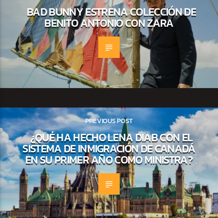
BAD BUNNY ESTRENA COLECCIÓN DE
BENITO ANTONIO CON ZARA
PREVIOUS POST
¿QUÉ HA HECHO LENA DIAB CON EL
SISTEMA DE INMIGRACIÓN DE CANADÁ
EN SU PRIMER AÑO COMO MINISTRA?