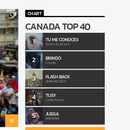
CHART
0
CANADA TOP 40
TU ME CONOCES
1
Small J EL DE LA S
BRINDO
2
Cruzito
FLASH BACK
3
JEAN SALCEDO
TUSY
4
Landy Garcia
JUEGA
5
MADRiiNA