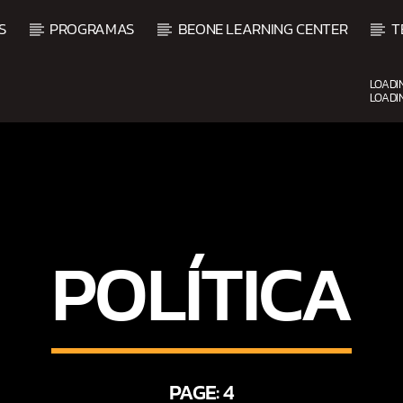
S
PROGRAMAS
BEONE LEARNING CENTER
T
LOADI
LOADI
UPCOMING SHOW
POLÍTICA
AMANECER CON SALSA
6:00 AM
9:00 AM
PAGE: 4