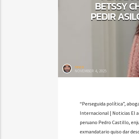
BETSSY C
PEDIR ASIL
rasco
NOVEMBER 4, 2025
“Perseguida política”, aboga
Internacional | Noticias El
peruano Pedro Castillo, enj
exmandatario quiso dar desde