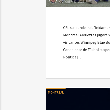
OCTOBER 31, 2025
CFL suspende indefinidamen
Montreal Alouettes jugarán 
visitantes Winnipeg Blue Bom
Canadiense de Fútbol suspen
Política […]
MONTREAL