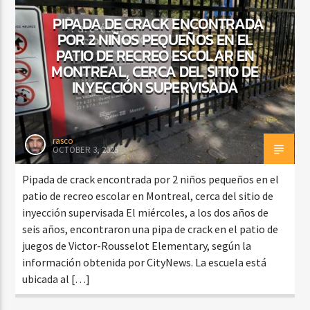
PIPADA DE CRACK ENCONTRADA
POR 2 NIÑOS PEQUEÑOS EN EL
PATIO DE RECREO ESCOLAR EN
CURRENT SHOW
MONTREAL, CERCA DEL SITIO DE
FIESTA DJ DE FIN DE SEMANA
INYECCIÓN SUPERVISADA
12:00 AM
3:00 AM
rasco
OCTOBER 3, 2025
Beone Radio
Pipada de crack encontrada por 2 niños pequeños en el
patio de recreo escolar en Montreal, cerca del sitio de
inyección supervisada El miércoles, a los dos años de
seis años, encontraron una pipa de crack en el patio de
juegos de Victor-Rousselot Elementary, según la
información obtenida por CityNews. La escuela está
ubicada al […]