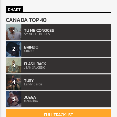
CHART
CANADA TOP 40
TU ME CONOCES
1
Small J EL DE LA S
BRINDO
2
Cruzito
FLASH BACK
3
JEAN SALCEDO
TUSY
4
Landy Garcia
JUEGA
5
MADRiiNA
FULL TRACKLIST