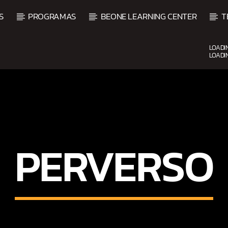
S
PROGRAMAS
BEONE LEARNING CENTER
T
LOADI
LOADI
UPCOMING SHOW
PERVERSO
AMANECER CON SALSA
6:00 AM
9:00 AM