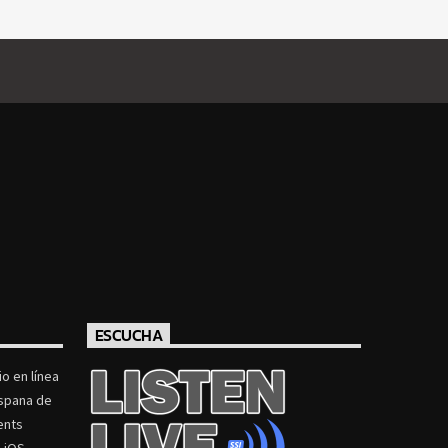
ESCUCHA
o en línea
ispana de
ents