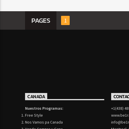
PAGES
1
CANADA
CONTA
Nuestros Programas:
+1(438) 48
Free Style
www.be1r
Nos Vamos pa Canada
info@be1r