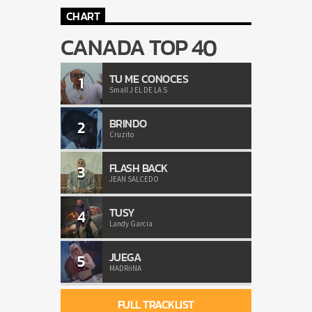
CHART
CANADA TOP 40
TU ME CONOCES
1
Small J EL DE LA S
BRINDO
2
Cruzito
FLASH BACK
3
JEAN SALCEDO
TUSY
4
Landy Garcia
JUEGA
5
MADRiiNA
FULL TRACKLIST