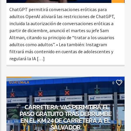
ChatGPT permitirá conversaciones eróticas para
adultos OpenAI aliviará las restricciones de ChatGPT,
incluida la autorización de conversaciones eróticas a
partir de diciembre, anunció el martes su jefe Sam
Altman, citando su principio de “tratar a los usuarios
adultos como adultos”. • Lea también: Instagram
filtrará más contenido en cuentas de adolescentes y
regulará la IA […]
GUATEMALA
0
CARRETERA VAS PERMITIRÁ EL
PASO GRATUITO TRAS DERRUMBE
EN EL KM 24 DE CARRETERA A EL
SALVADOR