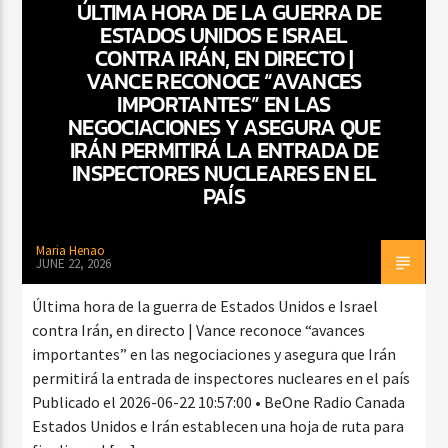
ÚLTIMA HORA DE LA GUERRA DE
ESTADOS UNIDOS E ISRAEL
CONTRA IRÁN, EN DIRECTO |
VANCE RECONOCE “AVANCES
CURRENT SHOW
IMPORTANTES” EN LAS
DJ MIX
12:00 AM
2:00 AM
NEGOCIACIONES Y ASEGURA QUE
IRÁN PERMITIRÁ LA ENTRADA DE
INSPECTORES NUCLEARES EN EL
PAÍS
Beone Radio
Maria Henao
JUNE 22, 2026
Última hora de la guerra de Estados Unidos e Israel
contra Irán, en directo | Vance reconoce “avances
importantes” en las negociaciones y asegura que Irán
permitirá la entrada de inspectores nucleares en el país
Publicado el 2026-06-22 10:57:00 • BeOne Radio Canada
Estados Unidos e Irán establecen una hoja de ruta para