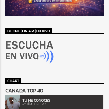
BE ONE | ON AIR | EN VIVO
CHART
CANADA TOP 40
TU ME CONOCES
1
Small J EL DE LA S