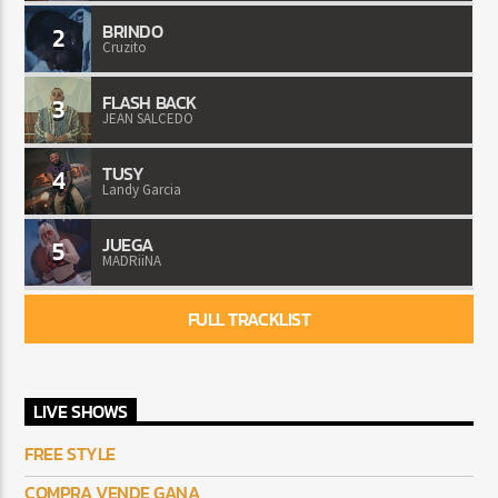
BRINDO
2
Cruzito
FLASH BACK
3
JEAN SALCEDO
TUSY
4
Landy Garcia
JUEGA
5
MADRiiNA
FULL TRACKLIST
LIVE SHOWS
FREE STYLE
COMPRA VENDE GANA