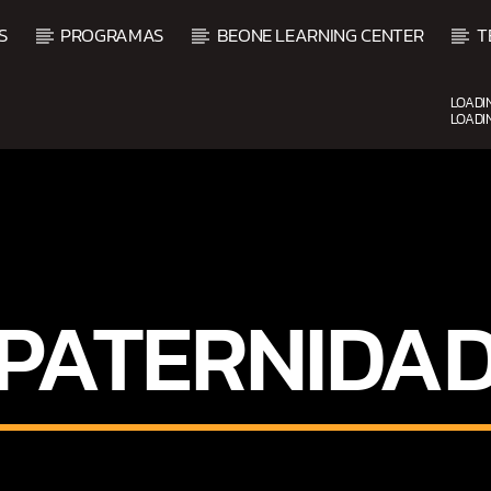
S
PROGRAMAS
BEONE LEARNING CENTER
T
LOADI
LOADI
UPCOMING SHOW
PATERNIDA
O
BACHATA PARA EL CAMIN
5:00 PM
7:00 PM