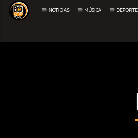
NOTICIAS
MÚSICA
DEPORTE
CURRENT TRACK
TITLE
ARTIST
CURRENT SHOW
BALADAS Y VALLENAT
3:00 PM
5:00 PM