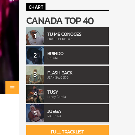
CHART
CANADA TOP 40
TU ME CONOCES
1
Small J EL DE LA S
BRINDO
2
Cruzito
FLASH BACK
3
JEAN SALCEDO
TUSY
4
Landy Garcia
JUEGA
5
MADRiiNA
FULL TRACKLIST